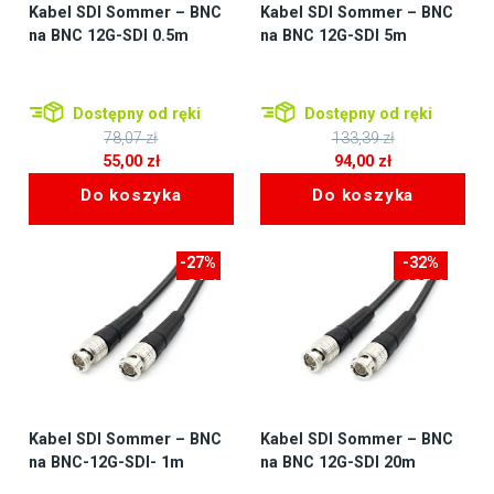
Kabel SDI Sommer – BNC
Kabel SDI Sommer – BNC
na BNC 12G-SDI 0.5m
na BNC 12G-SDI 5m
Dostępny od ręki
Dostępny od ręki
78,07
zł
133,39
zł
Pierwotna
Pierwotna
55,00
zł
94,00
zł
cena
Aktualna
cena
Aktualna
Do koszyka
Do koszyka
wynosiła:
cena
wynosiła:
cena
78,07 zł.
wynosi:
133,39 zł.
wynosi:
55,00 zł.
94,00 zł.
-27%
-32%
-24zł
-105zł
Kabel SDI Sommer – BNC
Kabel SDI Sommer – BNC
na BNC-12G-SDI- 1m
na BNC 12G-SDI 20m