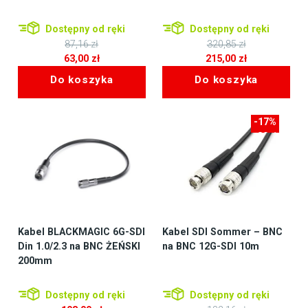
Dostępny od ręki
Dostępny od ręki
87,16
zł
320,85
zł
Pierwotna
Pierwotna
63,00
zł
215,00
zł
cena
Aktualna
cena
Aktualna
Do koszyka
Do koszyka
wynosiła:
cena
wynosiła:
cena
87,16 zł.
wynosi:
320,85 zł.
wynosi:
63,00 zł.
215,00 zł.
-17%
-32zł
Kabel BLACKMAGIC 6G-SDI
Kabel SDI Sommer – BNC
Din 1.0/2.3 na BNC ŻEŃSKI
na BNC 12G-SDI 10m
200mm
Dostępny od ręki
Dostępny od ręki