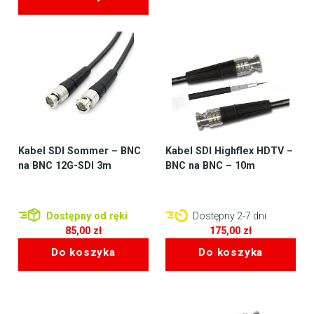
wynosiła:
cena
97,29 zł.
wynosi:
79,00 zł.
Kabel SDI Sommer – BNC
Kabel SDI Highflex HDTV –
na BNC 12G-SDI 3m
BNC na BNC – 10m
Dostępny od ręki
Dostępny 2-7 dni
85,00
zł
175,00
zł
Do koszyka
Do koszyka