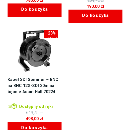
780,00
zł
254,72
zł
Pierwotna
190,00
zł
Do koszyka
cena
Aktualna
Do koszyka
wynosiła:
cena
254,72 zł.
wynosi:
190,00 zł.
-23%
-151zł
Kabel SDI Sommer – BNC
na BNC 12G-SDI 30m na
bębnie Adam Hall 70224
Dostępny od ręki
649,75
zł
Pierwotna
498,00
zł
cena
Aktualna
Do koszyka