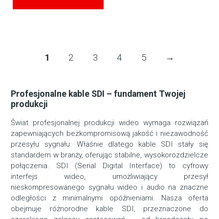
wynosiła:
cena
649,75 zł.
wynosi:
498,00 zł.
1
2
3
4
5
→
Profesjonalne kable SDI – fundament Twojej
produkcji
Świat profesjonalnej produkcji wideo wymaga rozwiązań
zapewniających bezkompromisową jakość i niezawodność
przesyłu sygnału. Właśnie dlatego kable SDI stały się
standardem w branży, oferując stabilne, wysokorozdzielcze
połączenia. SDI (Serial Digital Interface) to cyfrowy
interfejs wideo, umożliwiający przesył
nieskompresowanego sygnału wideo i audio na znaczne
odległości z minimalnymi opóźnieniami. Nasza oferta
obejmuje różnorodne kable SDI, przeznaczone do