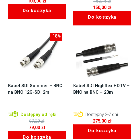
103,00
zł
182,16
zł
Pierwotna
150,00
zł
Do koszyka
cena
Aktualna
Do koszyka
wynosiła:
cena
182,16 zł.
wynosi:
150,00 zł.
-18%
-18zł
Kabel SDI Sommer – BNC
Kabel SDI Highflex HDTV –
na BNC 12G-SDI 2m
BNC na BNC – 20m
Dostępny od ręki
Dostępny 2-7 dni
97,29
zł
275,00
zł
Pierwotna
79,00
zł
Do koszyka
cena
Aktualna
Do koszyka