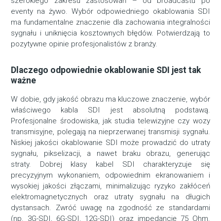
szerokiego zakresu zastosowań – od broadcastu po
eventy na żywo. Wybór odpowiedniego okablowania SDI
ma fundamentalne znaczenie dla zachowania integralności
sygnału i uniknięcia kosztownych błędów. Potwierdzają to
pozytywne opinie profesjonalistów z branży.
Dlaczego odpowiednie okablowanie SDI jest tak
ważne
W dobie, gdy jakość obrazu ma kluczowe znaczenie, wybór
właściwego kabla SDI jest absolutną podstawą.
Profesjonalne środowiska, jak studia telewizyjne czy wozy
transmisyjne, polegają na nieprzerwanej transmisji sygnału.
Niskiej jakości okablowanie SDI może prowadzić do utraty
sygnału, pikselizacji, a nawet braku obrazu, generując
straty. Dobrej klasy kabel SDI charakteryzuje się
precyzyjnym wykonaniem, odpowiednim ekranowaniem i
wysokiej jakości złączami, minimalizując ryzyko zakłóceń
elektromagnetycznych oraz utraty sygnału na długich
dystansach. Zwróć uwagę na zgodność ze standardami
(np. 3G-SDI, 6G-SDI, 12G-SDI) oraz impedancję 75 Ohm.