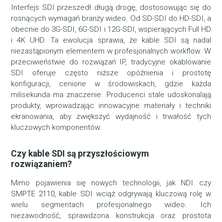
Interfejs SDI przeszedł długą drogę, dostosowując się do
rosnących wymagań branży wideo. Od SD-SDI do HD-SDI, a
obecnie do 3G-SDI, 6G-SDI i 12G-SDI, wspierających Full HD
i 4K UHD. Ta ewolucja sprawia, że kable SDI są nadal
niezastąpionym elementem w profesjonalnych workflow. W
przeciwieństwie do rozwiązań IP, tradycyjne okablowanie
SDI oferuje często niższe opóźnienia i prostotę
konfiguracji, cenione w środowiskach, gdzie każda
milisekunda ma znaczenie. Producenci stale udoskonalają
produkty, wprowadzając innowacyjne materiały i techniki
ekranowania, aby zwiększyć wydajność i trwałość tych
kluczowych komponentów.
Czy kable SDI są przyszłościowym
rozwiązaniem?
Mimo pojawienia się nowych technologii, jak NDI czy
SMPTE 2110, kable SDI wciąż odgrywają kluczową rolę w
wielu segmentach profesjonalnego wideo. Ich
niezawodność, sprawdzona konstrukcja oraz prostota