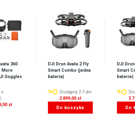
Avata 360
DJI Dron Avata 2 Fly
DJI Dron
y More
Smart Combo (jedna
Smart C
JI Goggles
bateria)
baterie)
 o
Dostępny 2-7 dni
Dos
ć
2.899,00
zł
3.
9,00
zł
Do koszyka
Do 