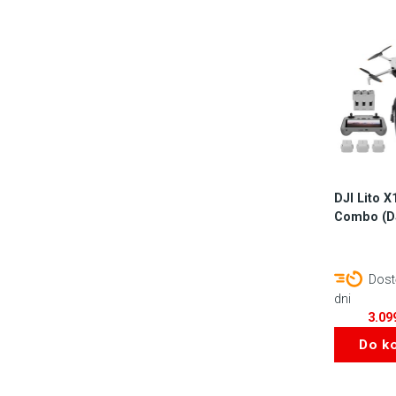
DJI Lito X
Combo (DJ
Dost
dni
3.09
Do k