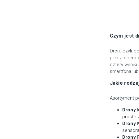
Czym jest dr
Dron, czyli b
przez operat
cztery wirnik
smartfona lub
Jakie rodza
Asortyment p
Drony 
proste 
Drony 
sensora
Drony 