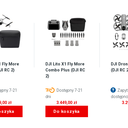
1 Fly More
DJI Lito X1 Fly More
DJI Dron
I RC 2)
Combo Plus (DJI RC
(DJI RC 
2)
ępny 7-21
Dostępny 7-21
Zapyt
dni
dostępno
9,00
zł
3.449,00
zł
3.
oszyka
Do koszyka