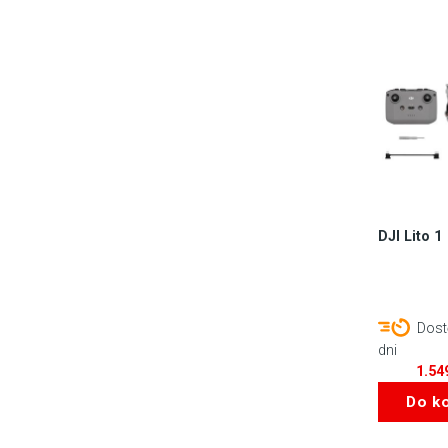
DJI Lito 1
Dost
dni
1.54
Do k