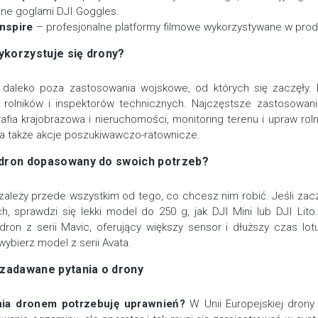
ne goglami DJI Goggles.
nspire
– profesjonalne platformy filmowe wykorzystywane w prod
korzystuje się drony?
 daleko poza zastosowania wojskowe, od których się zaczęły. Dz
 rolników i inspektorów technicznych. Najczęstsze zastosowania
rafia krajobrazowa i nieruchomości, monitoring terenu i upraw roln
y, a także akcje poszukiwawczo-ratownicze.
 dron dopasowany do swoich potrzeb?
ależy przede wszystkim od tego, co chcesz nim robić. Jeśli zacz
h, sprawdzi się lekki model do 250 g, jak DJI Mini lub DJI Lito.
dron z serii Mavic, oferujący większy sensor i dłuższy czas lot
wybierz model z serii Avata.
 zadawane pytania o drony
nia dronem potrzebuję uprawnień?
W Unii Europejskiej drony