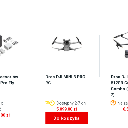
cesoriów
Dron DJI MINI 3 PRO
Dron DJI
 Pro Fly
RC
512GB C
Combo (
2)
 o
Dostępny 2-7 dni
Na za
ć
5.099,00
zł
16.
,00
zł
Do koszyka