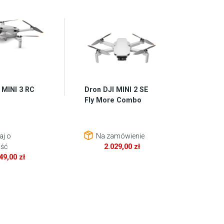
 MINI 3 RC
Dron DJI MINI 2 SE
Fly More Combo
aj o
Na zamówienie
ść
2.029,00
zł
849,00
zł