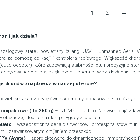
1
2
→
on i jak działa?
ezzałogowy statek powietrzny (z ang. UAV – Unmanned Aerial Ve
ora za pomocą aplikacji i kontrolera radiowego. Większość dr
i (quadrocopter), które zapewniają stabilność lotu i precyzyjne s
 dedykowanego pilota, dzięki czemu operator widzi dokładnie to, c
je dronów znajdziesz w naszej ofercie?
odzieliliśmy na cztery główne segmenty, dopasowane do różnych
kompaktowe (do 250 g)
– DJI Mini i DJI Lito. Nie wymagają zdaw
w obsłudze, idealne na start przygody z lataniem.
Mavic
– wszechstronna seria dla twórców i profesjonalistów, m.in. 
mi i zaawansowanym omijaniem przeszkód.
FPV (Avata)
– zaprojektowane do dynamicznego, immersyjnego fi