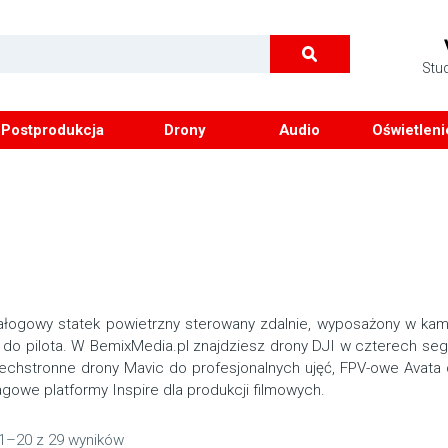
Stu
Postprodukcja
Drony
Audio
Oświetleni
łogowy statek powietrzny sterowany zdalnie, wyposażony w kame
 do pilota. W BemixMedia.pl znajdziesz drony DJI w czterech se
zechstronne drony Mavic do profesjonalnych ujęć, FPV-owe Avat
agowe platformy Inspire dla produkcji filmowych.
1–20 z 29 wyników