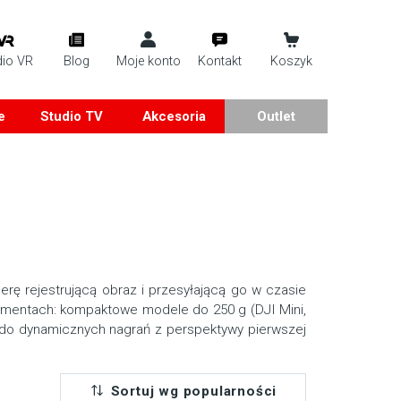
dio VR
Blog
Moje konto
Kontakt
Koszyk
e
Studio TV
Akcesoria
Outlet
rę rejestrującą obraz i przesyłającą go w czasie
gmentach: kompaktowe modele do 250 g (DJI Mini,
a do dynamicznych nagrań z perspektywy pierwszej
Sortuj wg popularności