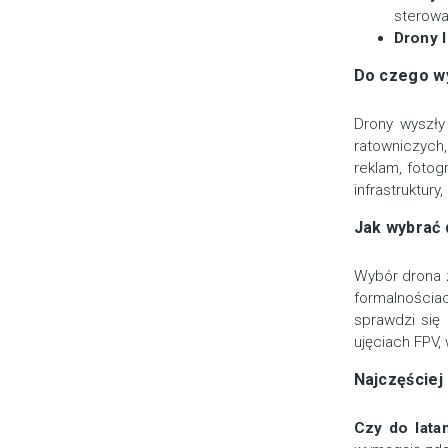
sterowa
Drony I
Do czego wy
Drony wyszły
ratowniczych,
reklam, fotog
infrastruktur
Jak wybrać
Wybór drona z
formalnościac
sprawdzi się 
ujęciach FPV, 
Najczęściej
Czy do lata