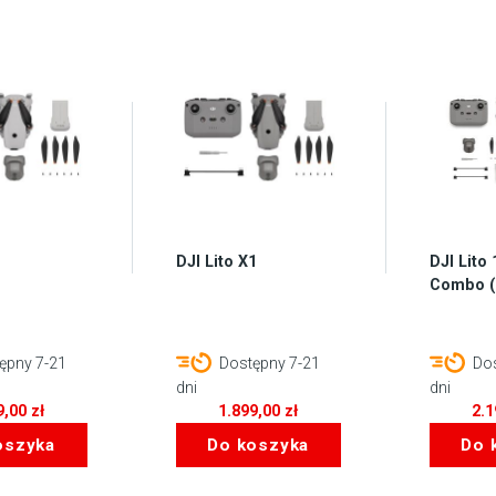
DJI Lito X1
DJI Lito
Combo (
ępny 7-21
Dostępny 7-21
Dos
dni
dni
9,00
zł
1.899,00
zł
2.
oszyka
Do koszyka
Do 