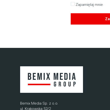
Zapamiętaj mnie
Za
Bemix Media Sp. z o.o.
ul. Krakowska 52/2