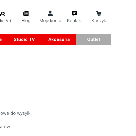
dio VR
Blog
Moje konto
Kontakt
Koszyk
e
Studio TV
Akcesoria
Outlet
owe do wysyłki
batów