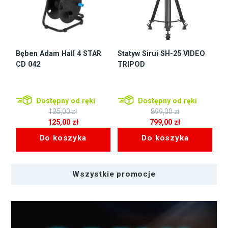
Bęben Adam Hall 4 STAR
Statyw Sirui SH-25 VIDEO
CD 042
TRIPOD
Dostępny od ręki
Dostępny od ręki
135,00
zł
899,00
zł
Pierwotna
Pierwotna
125,00
zł
799,00
zł
cena
Aktualna
cena
Aktualna
Do koszyka
Do koszyka
wynosiła:
cena
wynosiła:
cena
135,00 zł.
wynosi:
899,00 zł.
wynosi:
125,00 zł.
799,00 zł.
Wszystkie promocje