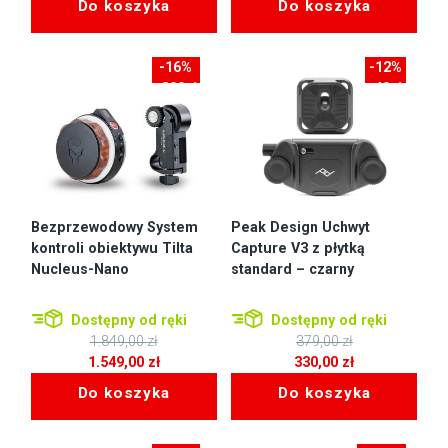
Do koszyka
Do koszyka
wynosiła:
cena
wynosiła:
cena
786,00 zł.
wynosi:
5.000,00 zł.
wynosi:
695,00 zł.
200,00 zł.
-16%
-12%
-300zł
-49zł
Bezprzewodowy System
Peak Design Uchwyt
kontroli obiektywu Tilta
Capture V3 z płytką
Nucleus-Nano
standard – czarny
Dostępny od ręki
Dostępny od ręki
1.849,00
zł
379,00
zł
Pierwotna
Pierwotna
1.549,00
zł
330,00
zł
cena
Aktualna
cena
Aktualna
Do koszyka
Do koszyka
wynosiła:
cena
wynosiła:
cena
1.849,00 zł.
wynosi:
379,00 zł.
wynosi:
1.549,00 zł.
330,00 zł.