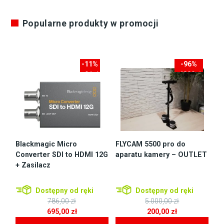
Popularne produkty w promocji
-11%
-96%
-91zł
-4800zł
Blackmagic Micro
FLYCAM 5500 pro do
Converter SDI to HDMI 12G
aparatu kamery – OUTLET
+ Zasilacz
Dostępny od ręki
Dostępny od ręki
786,00
zł
5.000,00
zł
Pierwotna
Pierwotna
695,00
zł
200,00
zł
cena
Aktualna
cena
Aktualna