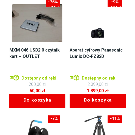
-75%
-9%
-150zł
-200zł
MXM 046 USB2.0 czytnik
Aparat cyfrowy Panasonic
kart – OUTLET
Lumix DC-FZ82D
Dostępny od ręki
Dostępny od ręki
200,00
zł
2.099,00
zł
Pierwotna
Pierwotna
50,00
zł
1.899,00
zł
cena
Aktualna
cena
Aktualna
Do koszyka
Do koszyka
wynosiła:
cena
wynosiła:
cena
200,00 zł.
wynosi:
2.099,00 zł.
wynosi:
50,00 zł.
1.899,00 zł.
-7%
-11%
-10zł
-100zł