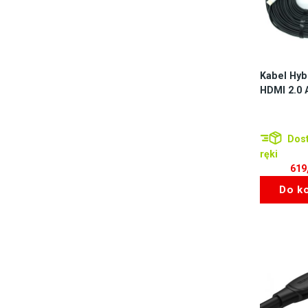
Kabel Hyb
HDMI 2.0
Dost
ręki
619
Do k