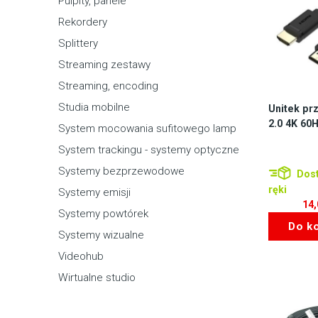
Pulpity, panele
Rekordery
Splittery
Streaming zestawy
Streaming, encoding
Studia mobilne
Unitek p
2.0 4K 60
System mocowania sufitowego lamp
System trackingu - systemy optyczne
Systemy bezprzewodowe
Dost
ręki
Systemy emisji
14
Systemy powtórek
Do k
Systemy wizualne
Videohub
Wirtualne studio