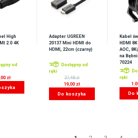
bel High
Adapter UGREEN
Kabel ś
I 2.0 4K
20137 Mini HDMI do
HDMI 8K 
HDMI, 22cm (czarny)
AOC, 8K
na Bębni
70224
ępny od
Dostępny od
Do
ręki
ręki
,00
zł
27,48
zł
1.
Pierwotna
19,00
zł
oszyka
cena
Aktualna
Do 
Do koszyka
wynosiła:
cena
27,48 zł.
wynosi:
19,00 zł.
1
2
3
4