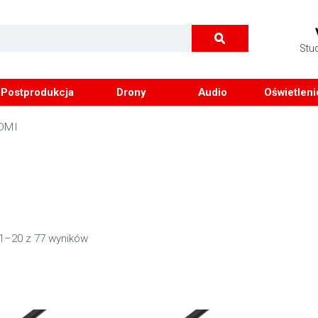
Stu
Postprodukcja
Drony
Audio
Oświetleni
DMI
1–20 z 77 wyników