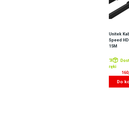
Unitek Ka
Speed HDM
15M
Dost
ręki
160
Do k