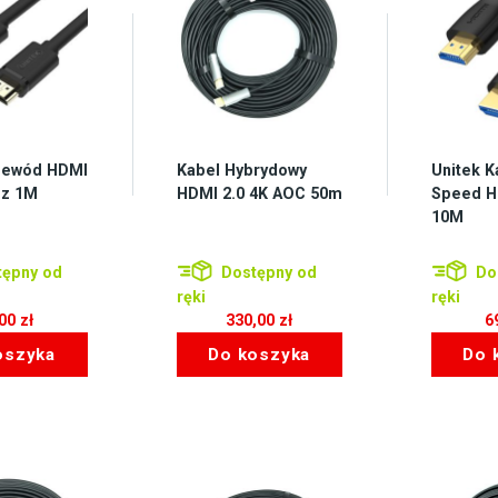
rzewód HDMI
Kabel Hybrydowy
Unitek K
Hz 1M
HDMI 2.0 4K AOC 50m
Speed H
10M
ępny od
Dostępny od
Do
ręki
ręki
,00
zł
330,00
zł
6
oszyka
Do koszyka
Do 