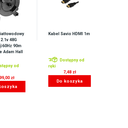
wiatłowodowy
Kabel Savio HDMI 1m
2.1v 48G
@60Hz 90m
e Adam Hall
Dostępny od
stępny od
ręki
7,48
zł
099,00
zł
Do koszyka
koszyka
→