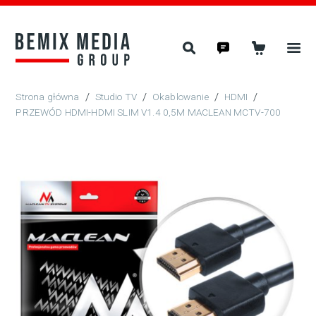
/
Studio TV
/
Okablowanie
/
HDMI
/
PRZEWÓD HDMI-HDMI SLIM V1.4 0,5M MACLEAN MCTV-700