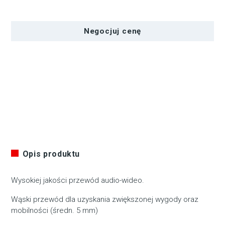
PRZEWÓD
HDMI-
Negocjuj cenę
HDMI
SLIM
V1.4
0,5M
MACLEAN
MCTV-
700
Opis produktu
Wysokiej jakości przewód audio-wideo.
Wąski przewód dla uzyskania zwiększonej wygody oraz
mobilności (średn. 5 mm)