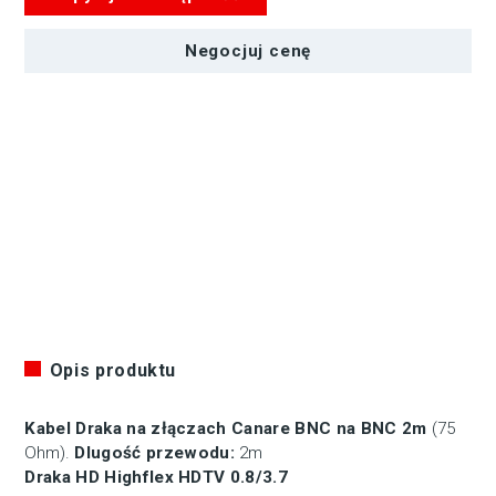
Highflex
HDTV
-
Negocjuj cenę
BNC
na
BNC
-
2m
Opis produktu
Kabel Draka na złączach Canare BNC na BNC 2m
(75
Ohm).
Dlugość przewodu:
2m
Draka HD Highflex HDTV 0.8/3.7