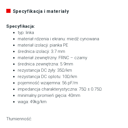
Specyfikacja i materiały
Specyfikacja:
typ: linka
materiał rdzenia i ekranu: miedź cynowana
materiał izolacji: pianka PE
średnica izolacji: 3.7 mm
materiał zewnętrzny: FRNC – czarny
średnica zewnętrzna: 5.9mm
rezystancja DC żyły: 35Ω/km
rezystancja DC oplotu: 10Ω/km
pojemność wzajemna: 56 pF/m
impedancja charakterystyczna: 75Ω ± 0.75Ω
minimalny promień gięcia: 40mm
waga: 49kg/km
Tłumienność: