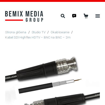
/
Studio TV
/
Okablowanie
/
Kabel SDI Highflex HDTV – BNC na BNC – 2m