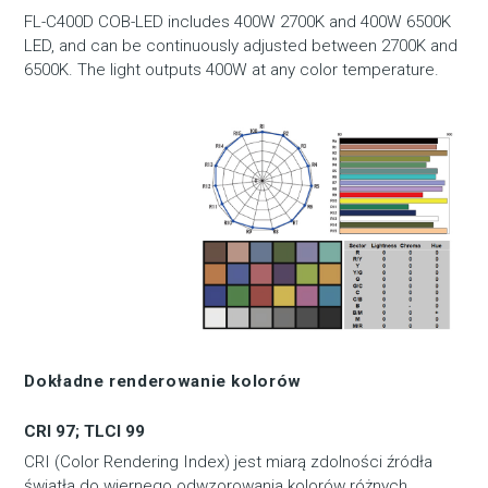
FL-C400D COB-LED includes 400W 2700K and 400W 6500K
LED, and can be continuously adjusted between 2700K and
6500K. The light outputs 400W at any color temperature.
Dokładne renderowanie kolorów
CRI 97; TLCI 99
CRI (Color Rendering Index) jest miarą zdolności źródła
światła do wiernego odwzorowania kolorów różnych