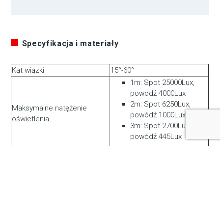
Specyfikacja i materiały
Kąt wiązki
15°-60°
1m: Spot 25000Lux,
powódź 4000Lux
2m: Spot 6250Lux,
Maksymalne natężenie
powódź 1000Lux
oświetlenia
3m: Spot 2700Lux,
powódź 445Lux
Temperatura koloru
2700K ~ 8000K
CRI
95
TLCI
97
Wyjście USB
600mA
Moc
Około 60 W
Napięcie robocze
DC11V ~ 36V