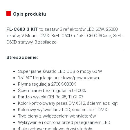
Opis produktu
FL-C60D 3 KIT
to zestaw 3 reflektorów LED 60W, 25000
luksów, V-Mount, DMX. 3xFL-C60D + 1xFL-C60D 3Case, 3xFL-
C60D statywy, 3 zasilacze
Streszczenie:
Super jasne światło LED COB o mocy 60 W
15°-60° Regulacja punktowa/powodziowa
Płynna regulacja 2700K-8000K
Ściemnianie bez migotania 0-100%.
Bardzo wysoki CRI Ra 95, TLCI 97
Kolor kontrolowany przez DMX512, ściemniacz, kąt
Kolorowy wyświetlacz LCD, ściemniacz i DMX
Tryb cichy z wyłączeniem wentylatorów
Wykrywanie i ochrona przed przegrzaniem LED
4-skrzydłowe metalowe drzwi stodoły