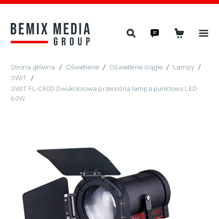
/
Oświetlenie
/
Oświetlenie ciągłe
/
Lampy
/
SWIT
/
SWIT FL-C60D Dwukolorowa przenośna lampa punktowa LED
60W