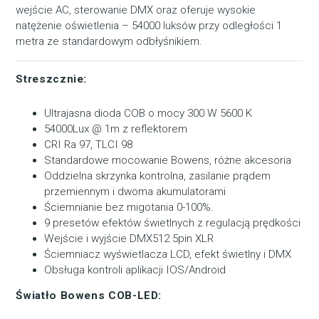
wejście AC, sterowanie DMX oraz oferuje wysokie
natężenie oświetlenia – 54000 luksów przy odległości 1
metra ze standardowym odbłyśnikiem.
Streszcznie:
Ultrajasna dioda COB o mocy 300 W 5600 K
54000Lux @ 1m z reflektorem
CRI Ra 97, TLCI 98
Standardowe mocowanie Bowens, różne akcesoria
Oddzielna skrzynka kontrolna, zasilanie prądem
przemiennym i dwoma akumulatorami
Ściemnianie bez migotania 0-100%.
9 presetów efektów świetlnych z regulacją prędkości
Wejście i wyjście DMX512 5pin XLR
Ściemniacz wyświetlacza LCD, efekt świetlny i DMX
Obsługa kontroli aplikacji IOS/Android
Światło Bowens COB-LED: