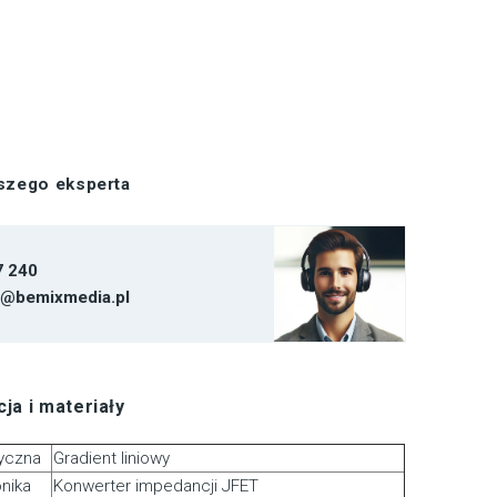
aszego eksperta
7 240
t@bemixmedia.pl
ja i materiały
tyczna
Gradient liniowy
onika
Konwerter impedancji JFET