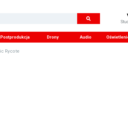
Stu
Postprodukcja
Drony
Audio
Oświetleni
ic Rycote