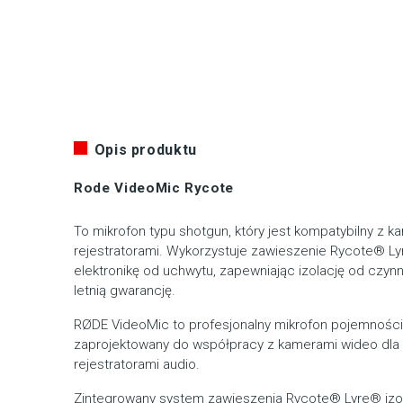
Opis produktu
Rode VideoMic Rycote
To mikrofon typu shotgun, który jest kompatybilny z k
rejestratorami. Wykorzystuje zawieszenie Rycote® Lyr
elektronikę od uchwytu, zapewniając izolację od czynn
letnią gwarancję.
RØDE VideoMic to profesjonalny mikrofon pojemnościo
zaprojektowany do współpracy z kamerami wideo dla
rejestratorami audio.
Zintegrowany system zawieszenia Rycote® Lyre® izol