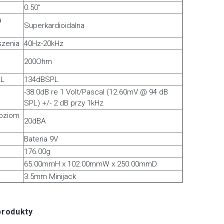
0.50”
a
Superkardioidalna
zenia
40Hz-20kHz
200Ohm
PL
134dBSPL
-38.0dB re 1 Volt/Pascal (12.60mV @ 94 dB
SPL) +/- 2 dB przy 1kHz
poziom
20dBA
Bateria 9V
176.00g
65.00mmH x 102.00mmW x 250.00mmD
3.5mm Minijack
produkty