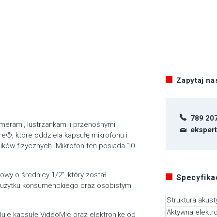
Zapytaj n
789 20
amerami, lustrzankami i przenośnymi
eksper
e®, które oddziela kapsułę mikrofonu i
ików fizycznych. Mikrofon ten posiada 10-
wy o średnicy 1/2″, który został
Specyfikac
 użytku konsumenckiego oraz osobistymi
Struktura akus
Aktywna elektr
uje kapsułę VideoMic oraz elektronikę od