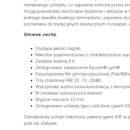
metalowego uchwytu, co zapewnia ochronę przed zewn
mogą powodować niechciane dudnienie i wibracje w m
jednego kawałka trwałego termoplastu i zapewnia do
porównaniu do tradycyjnych elastycznych rozwiązań, a 
Główne cechy:
Studyjna jakość nagrań
Mikrofon pojemnościowy o charakterystyce supe
Zasilanie baterią 9 V
Zintegrowane zawieszenie Rycote® Lyre®
Dwustopniowy filtr górnoprzepustowy (Flat/80H
Trzy stopniowy PAD (0, -10, -20dB)
Wytrzymała, wzmocniona konstrukcja z tworzy
W zestawie osłona przed wiatrem
Wyjście mini-jack 3,5 mm
Zintegrowane uchwyty typu cold-shoe (gwint 3/8
Standardowy uchwyt mikrofonu zawiera gwint 3/8″ w 
pole lub statywie.