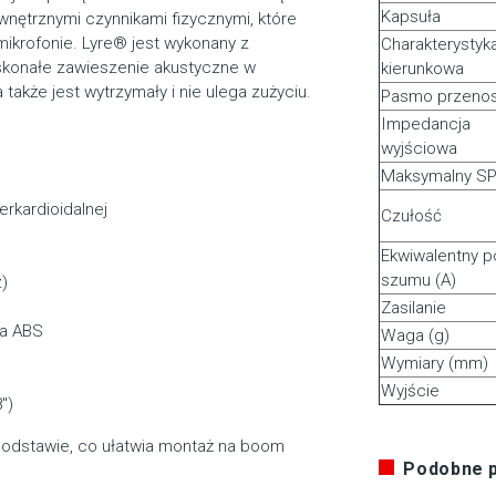
Kapsuła
ętrznymi czynnikami fizycznymi, które
ikrofonie. Lyre® jest wykonany z
Charakterystyk
skonałe zawieszenie akustyczne w
kierunkowa
także jest wytrzymały i nie ulega zużyciu.
Pasmo przenos
Impedancja
wyjściowa
Maksymalny S
rkardioidalnej
Czułość
Ekwiwalentny 
szumu (A)
z)
Zasilanie
wa ABS
Waga (g)
Wymiary (mm)
Wyjście
″)
podstawie, co ułatwia montaż na boom
Podobne 