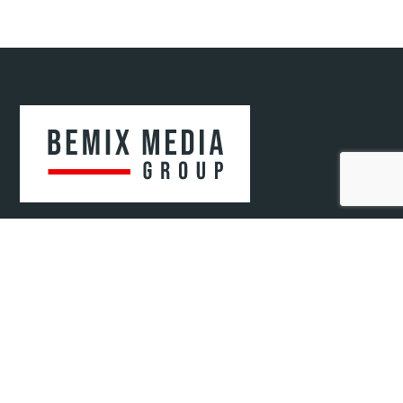
Bemix Media Sp. z o.o.
ul. Krakowska 52/2
41-808 Zabrze, woj. śląskie
NIP: 6482807571
REGON: 52078720400000
KRS: 0000942679
© 2021-2025 Bemix Media