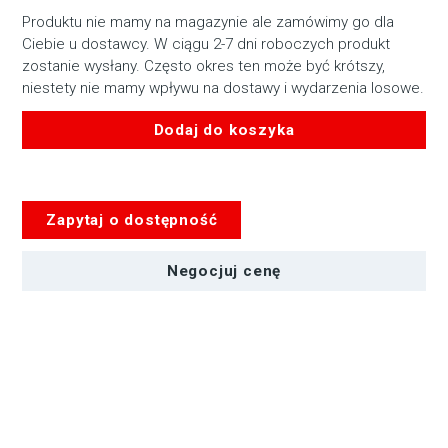
Produktu nie mamy na magazynie ale zamówimy go dla
Ciebie u dostawcy. W ciągu 2-7 dni roboczych produkt
zostanie wysłany. Często okres ten może być krótszy,
niestety nie mamy wpływu na dostawy i wydarzenia losowe.
Dodaj do koszyka
ilość
Mikrofon
pojemnościowy
Zapytaj o dostępność
NOXO
EM-
900
Negocjuj cenę