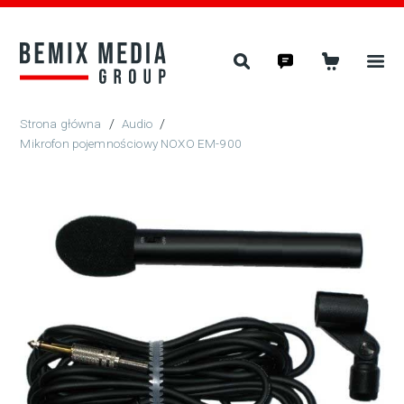
/
Audio
/
Mikrofon pojemnościowy NOXO EM-900