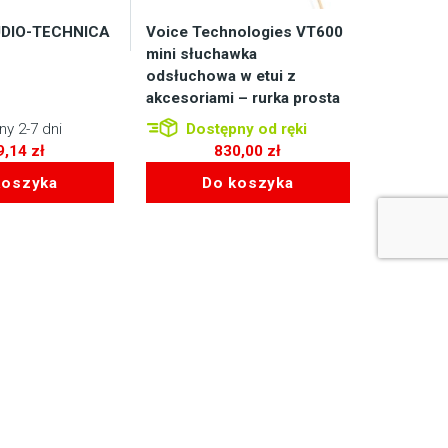
UDIO-TECHNICA
Voice Technologies VT600
mini słuchawka
odsłuchowa w etui z
akcesoriami – rurka prosta
y 2-7 dni
Dostępny od ręki
9,14
zł
830,00
zł
koszyka
Do koszyka