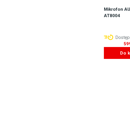
Mikrofon A
AT8004
Dostępn
59
Do 