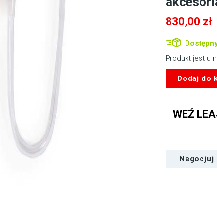
akcesori
830,00
zł
Dostępny
Produkt jest u 
ilość
Dodaj do 
Voice
Technologies
VT600T
WEŹ LEA
mini
słuchawka
odsłuchowa
w
etui
Negocjuj
z
akcesoriami
-
rurka
spiralna