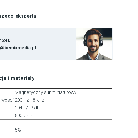
aszego eksperta
7 240
t@bemixmedia.pl
ja i materiały
Magnetyczny subminiaturowy
liwości
200 Hz - 8 kHz
104 +/- 3 dB
500 Ohm
5%