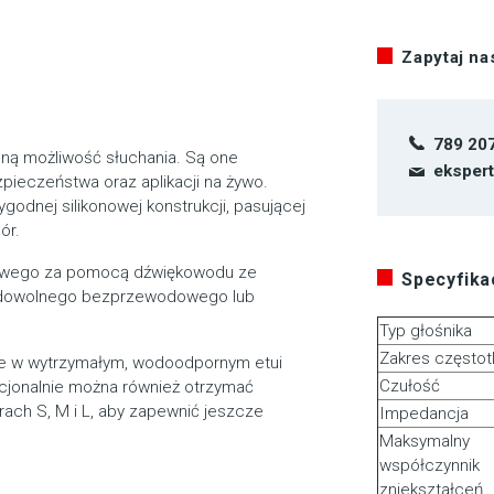
Zapytaj n
789 20
lną możliwość słuchania. Są one
eksper
ieczeństwa oraz aplikacji na żywo.
ygodnej silikonowej konstrukcji, pasującej
ór.
chowego za pomocą dźwiękowodu ze
Specyfikac
 dowolnego bezprzewodowego lub
Typ głośnika
Zakres częstot
ne w wytrzymałym, wodoodpornym etui
Czułość
cjonalnie można również otrzymać
rach S, M i L, aby zapewnić jeszcze
Impedancja
Maksymalny
współczynnik
zniekształceń