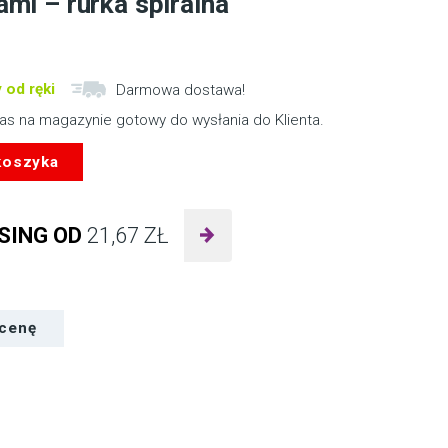
ami – rurka spiralna
 od ręki
Darmowa dostawa!
nas na magazynie gotowy do wysłania do Klienta.
koszyka
SING OD
21,67
ZŁ
 cenę