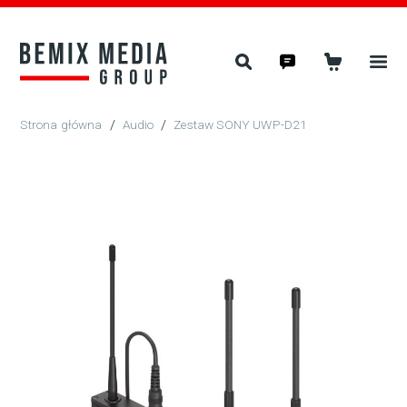
/
Audio
/
Zestaw SONY UWP-D21