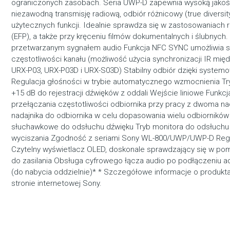
ograniczonych zasobach. Seria UWP-D zapewnia wysoką jakoś
niezawodną transmisję radiową, odbiór różnicowy (true diversit
użytecznych funkcji. Idealnie sprawdza się w zastosowaniach re
(EFP), a także przy kręceniu filmów dokumentalnych i ślubnych
przetwarzanym sygnałem audio Funkcja NFC SYNC umożliwia sz
częstotliwości kanału (możliwość użycia synchronizacji IR mię
URX-P03, URX-P03D i URX-S03D) Stabilny odbiór dzięki systemow
Regulacja głośności w trybie automatycznego wzmocnienia Tr
+15 dB do rejestracji dźwięków z oddali Wejście liniowe Funkc
przełączania częstotliwości odbiornika przy pracy z dwoma na
nadajnika do odbiornika w celu dopasowania wielu odbiorników
słuchawkowe do odsłuchu dźwięku Tryb monitora do odsłuch
wyciszania Zgodność z seriami Sony WL-800/UWP/UWP-D Regul
Czytelny wyświetlacz OLED, doskonale sprawdzający się w po
do zasilania Obsługa cyfrowego łącza audio po podłączeniu a
(do nabycia oddzielnie)* * Szczegółowe informacje o produkt
stronie internetowej Sony.