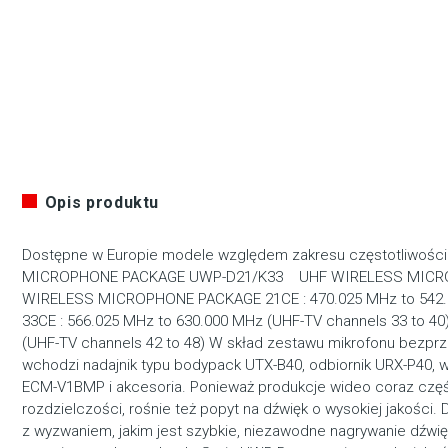
Opis produktu
Dostępne w Europie modele względem zakresu częstotliwo
MICROPHONE PACKAGE UWP-D21/K33 UHF WIRELESS MICR
WIRELESS MICROPHONE PACKAGE 21CE : 470.025 MHz to 542.0
33CE : 566.025 MHz to 630.000 MHz (UHF-TV channels 33 to 40
(UHF-TV channels 42 to 48) W skład zestawu mikrofonu bez
wchodzi nadajnik typu bodypack UTX-B40, odbiornik URX-P40,
ECM-V1BMP i akcesoria. Ponieważ produkcje wideo coraz częśc
rozdzielczości, rośnie też popyt na dźwięk o wysokiej jakości. 
z wyzwaniem, jakim jest szybkie, niezawodne nagrywanie dźwięk