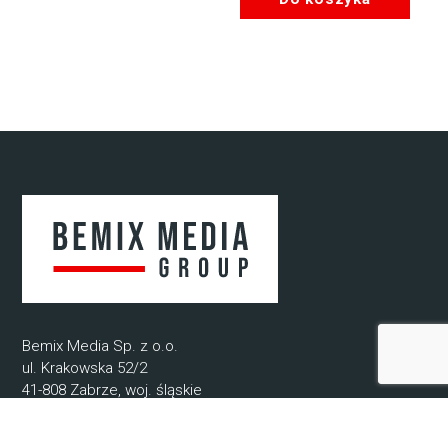
Bemix Media Sp. z o.o.
ul. Krakowska 52/2
41-808 Zabrze, woj. śląskie
NIP: 6482807571
REGON: 52078720400000