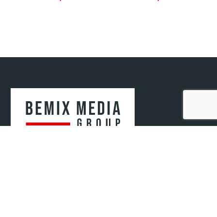
Bemix Media Sp. z o.o.
ul. Krakowska 52/2
41-808 Zabrze, woj. śląskie
NIP: 6482807571
REGON: 52078720400000
KRS: 0000942679