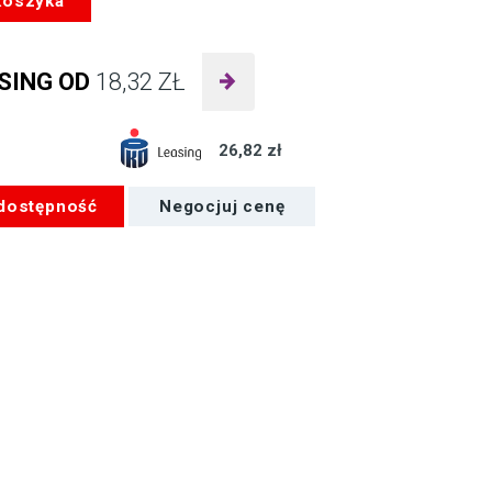
koszyka
SING OD
18,32
ZŁ
26,82 zł
 dostępność
Negocjuj cenę