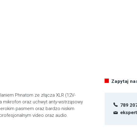
Zapytaj n
laniem Phnatom ze złącza XLR (12V-
na mikrofon oraz uchwyt anty-wstrząsowy
789 20
szerokim pasmem oraz bardzo niskim
eksper
rofesjonalnym video oraz audio.