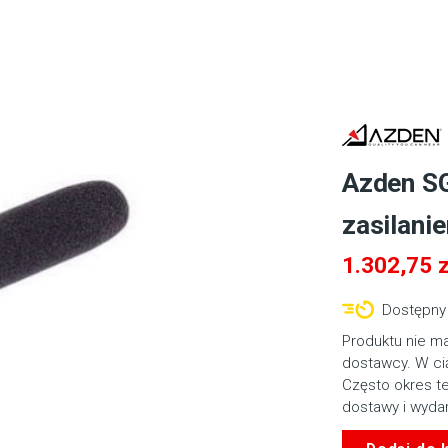
Azden S
zasilani
1.302,75
z
Dostępny 
Produktu nie m
dostawcy. W cią
Często okres t
dostawy i wyda
ilość