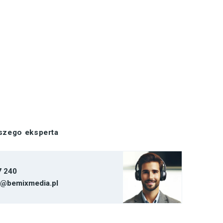
aszego eksperta
7 240
t@bemixmedia.pl