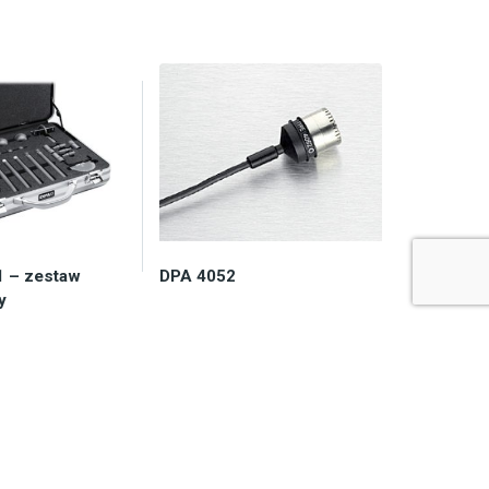
1 – zestaw
DPA 4052
y
 dostępność
Zapytaj o dostępność
115,00
zł
7.072,50
zł