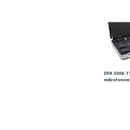
DPA 5006-1
mikrofonow
Zapytaj o
46.