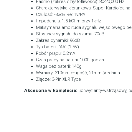
Pasmo (zakres częstotliwości): 80-20,000 Hz
Charakterystyka kierunkowa: Super Kardioidalna
Czułość: -33dB Re: 1v/PA
Impedancja: 1.5 kOhm przy 1kHz
Maksymalna amplituda sygnału wejściowego be
Stosunek sygnału do szumu: 70dB
Zakres dynamiki: 96dB
Typ baterii: "AA" (1.5V)
Pobór prądu: 0.2mA
Czas pracy na baterii: 1000 godzin
Waga bez baterii: 140g
Wymiary: 310mm długość, 21mm średnica
Złącze: 3-Pin XLR Type
Akcesoria w komplecie
:
uchwyt anty-wstrząsowy, os