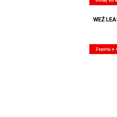
Dodaj do 
Azden
SGM-
1000
WEŹ LEA
mikrofon
XLR
z
zasilaniem
Zapytaj o