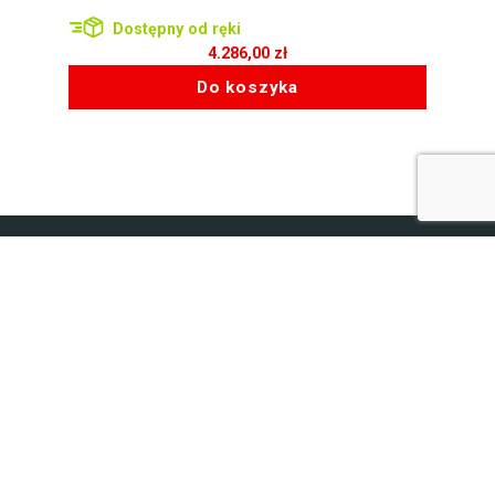
Dostępny od ręki
4.286,00
zł
Do koszyka
Bemix Media Sp. z o.o.
ul. Krakowska 52/2