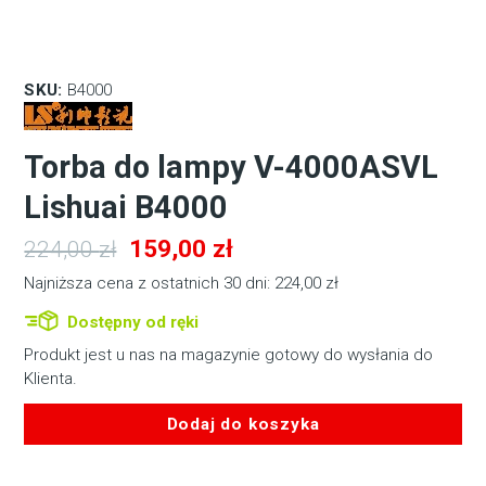
SKU:
B4000
Torba do lampy V-4000ASVL
Lishuai B4000
Pierwotna
Aktualna
159,00
zł
224,00
zł
cena
cena
Najniższa cena z ostatnich 30 dni:
224,00
zł
wynosiła:
wynosi:
Dostępny od ręki
224,00 zł.
159,00 zł.
Produkt jest u nas na magazynie gotowy do wysłania do
Klienta.
Dodaj do koszyka
ilość
Torba