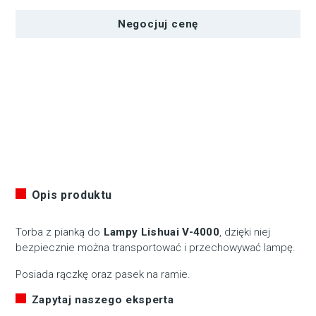
do
Negocjuj cenę
lampy
V-
4000ASVL
Lishuai
B4000
Opis produktu
Torba z pianką do
Lampy Lishuai V-4000
, dzięki niej
bezpiecznie można transportować i przechowywać lampę.
Posiada rączkę oraz pasek na ramie.
Zapytaj naszego eksperta