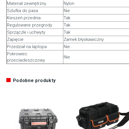
Materiał zewnętrzny
Nylon
Szlufka do pasa
Nie
Kieszeń przednia
Tak
Regulowane przegrody
Tak
Sprzączki i uchwyty
Tak
Zapięcie
Zamek błyskawiczny
Przedział na laptopa
Nie
Pokrowiec
Nie
przeciwdeszczowy
Podobne produkty