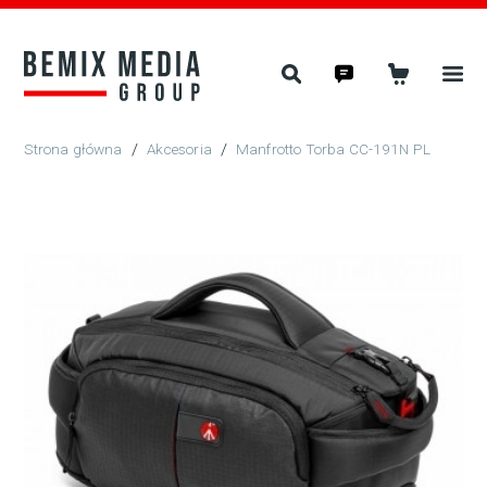
/
Akcesoria
/
Manfrotto Torba CC-191N PL