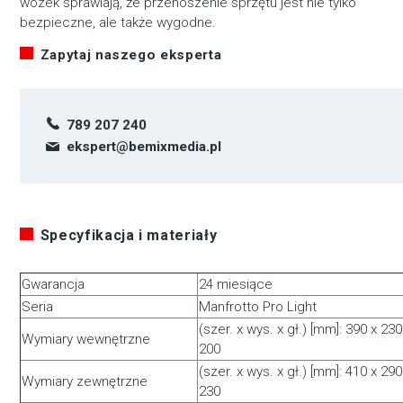
wózek sprawiają, że przenoszenie sprzętu jest nie tylko
bezpieczne, ale także wygodne.
Zapytaj naszego eksperta
789 207 240
ekspert@bemixmedia.pl
Specyfikacja i materiały
Gwarancja
24 miesiące
Seria
Manfrotto Pro Light
(szer. x wys. x gł.) [mm]: 390 x 230
Wymiary wewnętrzne
200
(szer. x wys. x gł.) [mm]: 410 x 290
Wymiary zewnętrzne
230