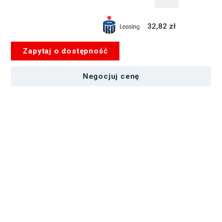
SanDisk
SDXC
EXTREME
32,82 zł
PRO
512
Zapytaj o dostępność
GB
170MB/s
Negocjuj cenę
V30
UHS-
I
U3