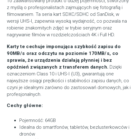
To zaawansowany produkt o dużej pojemności, stworzony
z myślą o profesjonalistach zajmujących się fotografią i
filmowaniem. Ta seria kart SDXC/SDHC od SanDisk, w
wersji UHS-I, zapewnia wysoką wydajność, co pozwala na
robienie znakomitych zdjęć w trybie seryjnym oraz
nagrywanie filmów w rozdzielczościach 4K i Full HD.
Karty te cechuje imponująca szybkość zapisu do
90MB/s oraz odczytu na poziomie 170MB/s, co
sprawia, że urządzenia działają płynniej i bez
opóźnień związanych z transferem danych.
Dzięki
oznaczeniom Class 10 i UHS-I (U3), gwarantują one
najwyższe osiągi prędkości i stabilności zapisu danych, co
czyni je idealnymi zarówno do zastosowań domowych, jak i
profesjonalnych.
Cechy główne:
Pojemność: 64GB
Idealna do smartfonów, tabletów, bezlusterkowców i
dronów