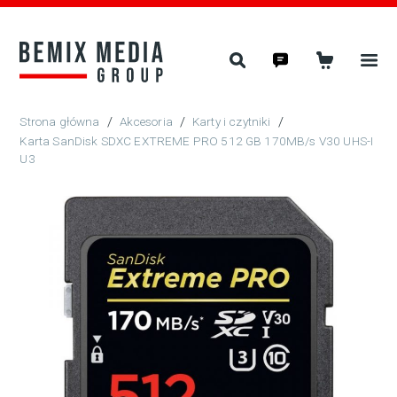
/
Akcesoria
/
Karty i czytniki
/
Karta SanDisk SDXC EXTREME PRO 512 GB 170MB/s V30 UHS-I
U3