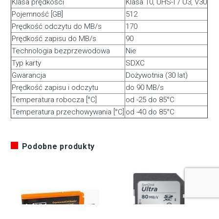
Klasa prędkości
Klasa 10, UHS-I / U3, V30
Pojemność [GB]
512
Prędkość odczytu do MB/s
170
Prędkość zapisu do MB/s
90
Technologia bezprzewodowa
Nie
Typ karty
SDXC
Gwarancja
Dożywotnia (30 lat)
Prędkość zapisu i odczytu
do 90 MB/s
Temperatura robocza [°C]
od -25 do 85°C
Temperatura przechowywania [°C]
od -40 do 85°C
Podobne produkty