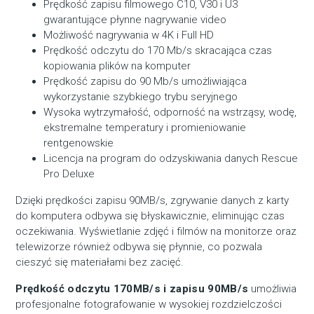
Prędkość zapisu filmowego C10, V30 i U3
gwarantujące płynne nagrywanie video
Możliwość nagrywania w 4K i Full HD
Prędkość odczytu do 170 Mb/s skracająca czas
kopiowania plików na komputer
Prędkość zapisu do 90 Mb/s umożliwiająca
wykorzystanie szybkiego trybu seryjnego
Wysoka wytrzymałość, odporność na wstrząsy, wodę,
ekstremalne temperatury i promieniowanie
rentgenowskie
Licencja na program do odzyskiwania danych Rescue
Pro Deluxe
Dzięki prędkości zapisu 90MB/s, zgrywanie danych z karty
do komputera odbywa się błyskawicznie, eliminując czas
oczekiwania. Wyświetlanie zdjęć i filmów na monitorze oraz
telewizorze również odbywa się płynnie, co pozwala
cieszyć się materiałami bez zacięć.
Prędkość odczytu 170MB/s i zapisu 90MB/s
umożliwia
profesjonalne fotografowanie w wysokiej rozdzielczości