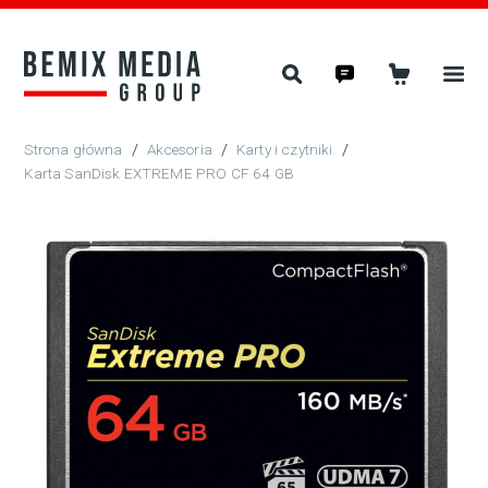
/
Akcesoria
/
Karty i czytniki
/
Karta SanDisk EXTREME PRO CF 64 GB