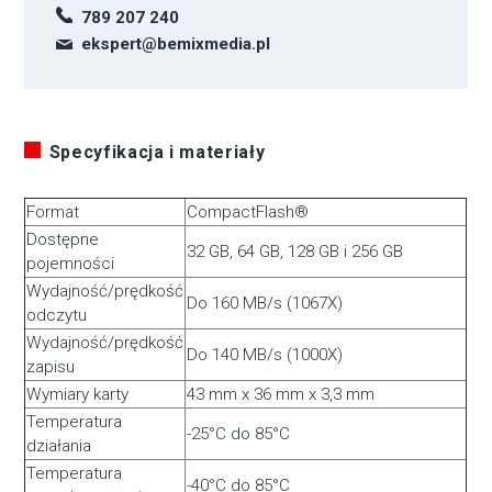
789 207 240
ekspert@bemixmedia.pl
Specyfikacja i materiały
Format
CompactFlash®
Dostępne
32 GB, 64 GB, 128 GB i 256 GB
pojemności
Wydajność/prędkość
Do 160 MB/s (1067X)
odczytu
Wydajność/prędkość
Do 140 MB/s (1000X)
zapisu
Wymiary karty
43 mm x 36 mm x 3,3 mm
Temperatura
-25°C do 85°C
działania
Temperatura
-40°C do 85°C