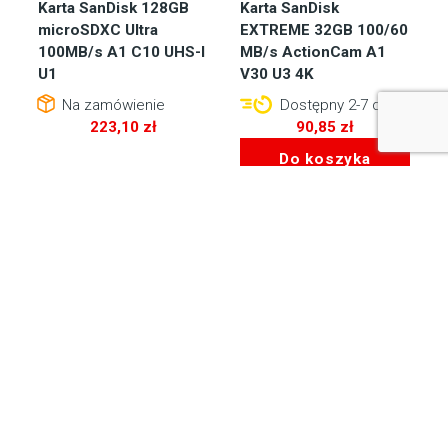
Karta SanDisk 128GB
Karta SanDisk
microSDXC Ultra
EXTREME 32GB 100/60
100MB/s A1 C10 UHS-I
MB/s ActionCam A1
U1
V30 U3 4K
Na zamówienie
Dostępny 2-7 dni
223,10
zł
90,85
zł
Do koszyka
-13%
-173zł
Karta SanDisk
PANASONIC AJ-
EXTREME PRO CF 128
P2M032AG