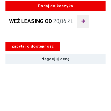
Dodaj do koszyka
ilość
Lowepro
WEŹ LEASING OD
20,86
ZŁ
Plecak
ProTactic
BP
300
AW
Zapytaj o dostępność
II
Negocjuj cenę