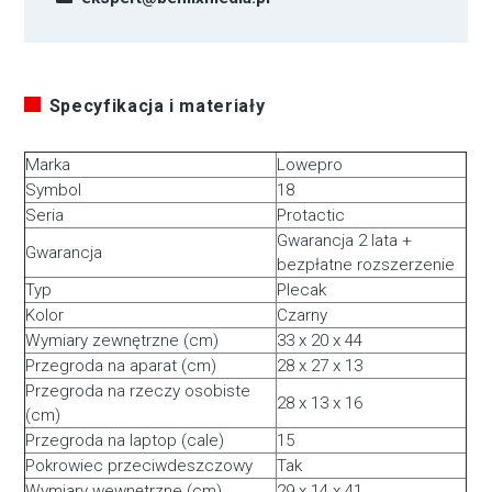
Specyfikacja i materiały
Marka
Lowepro
Symbol
18
Seria
Protactic
Gwarancja 2 lata +
Gwarancja
bezpłatne rozszerzenie
Typ
Plecak
Kolor
Czarny
Wymiary zewnętrzne (cm)
33 x 20 x 44
Przegroda na aparat (cm)
28 x 27 x 13
Przegroda na rzeczy osobiste
28 x 13 x 16
(cm)
Przegroda na laptop (cale)
15
Pokrowiec przeciwdeszczowy
Tak
Wymiary wewnętrzne (cm)
29 x 14 x 41