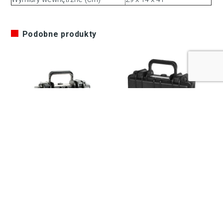
Podobne produkty
Walizka transportowa
Walizka transportowa
BOXCASE BC221
BOXCASE BC191
Dostępny 2-7 dni
Dostępny 2-7 dni
157,55
zł
149,50
zł
Do koszyka
Do koszyka