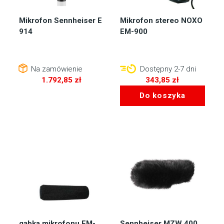
Mikrofon Sennheiser E
Mikrofon stereo NOXO
914
EM-900
Na zamówienie
Dostępny 2-7 dni
1.792,85
zł
343,85
zł
Do koszyka
gąbka mikrofonu EM-
Sennheiser MZW 400