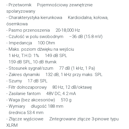
- Przetwornik Pojemnościowy zewnętrznie
spolaryzowany
- Charakterystyka kierunkowa Kardioidalna, kołowa,
ósemkowa
- Pasmo przenoszenia 20-18,000 Hz
- Czułość w polu swobodnym –36 dB (15.8 mV)
- Impedancja 100 Ohm
- Maks. poziom dźwięku na wejściu
1 kHz, T.H.D. 1% 149 dB SPL
159 dB SPL, 10 dB tłumik
- Stosunek sygnał/szum 77 dB (1 kHz, 1 Pa)
- Zakres dynamiki 132 dB, 1 kHz przy maks. SPL
- Szumy 17 dB SPL
- Filtr dolnozaporowy 80 Hz, 12 dB/oktawę
- Zasilanie fantom 48V DC, 4.2 mA
- Waga (bez akcesoriów) 510 g
- Wymiary długość 188 mm
średnica 53.4 mm
- Złącze wyjściowe Zintegrowane złącze 3-pinowe typu
XLRM