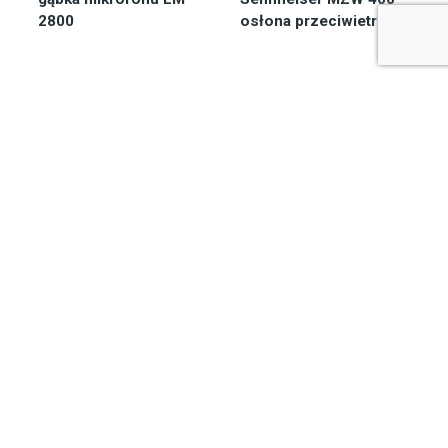
2800
osłona przeciwietrzna
Dostępny 2-7 dni
Zapytaj o
28,76
zł
dostępność
202,40
zł
Do koszyka