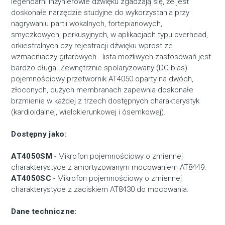
legendarni inżynierowie dźwięku zgadzają się, że jest
doskonałe narzędzie studyjne do wykorzystania przy
nagrywaniu partii wokalnych, fortepianowych,
smyczkowych, perkusyjnych, w aplikacjach typu overhead,
orkiestralnych czy rejestracji dźwięku wprost ze
wzmacniaczy gitarowych - lista możliwych zastosowań jest
bardzo długa. Zewnętrznie spolaryzowany (DC bias)
pojemnościowy przetwornik AT4050 oparty na dwóch,
złoconych, dużych membranach zapewnia doskonałe
brzmienie w każdej z trzech dostępnych charakterystyk
(kardioidalnej, wielokierunkowej i ósemkowej).
Dostępny jako:
AT4050SM
- Mikrofon pojemnościowy o zmiennej
charakterystyce z amortyzowanym mocowaniem AT8449.
AT4050SC
- Mikrofon pojemnościowy o zmiennej
charakterystyce z zaciskiem AT8430 do mocowania.
Dane techniczne: