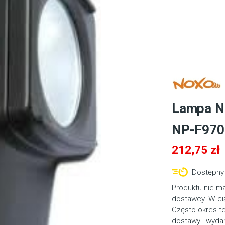
Lampa N
NP-F970
212,75
zł
Dostępny 
Produktu nie m
dostawcy. W cią
Często okres t
dostawy i wyda