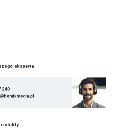
aszego eksperta
7 240
t@bemixmedia.pl
produkty