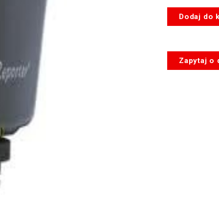
ilość
Dodaj do 
Lampa
NOXO
LX-
15
Zapytaj o
7,4V
15W
LI-
ION
NP-
F970