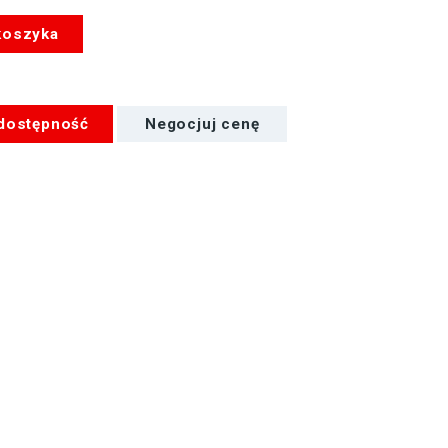
koszyka
 dostępność
Negocjuj cenę