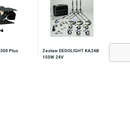
300 Plus
Zestaw DEDOLIGHT KA24B
150W 24V
y 2-7 dni
Zapytaj o dostępność
33,20
zł
13.167,89
zł
koszyka