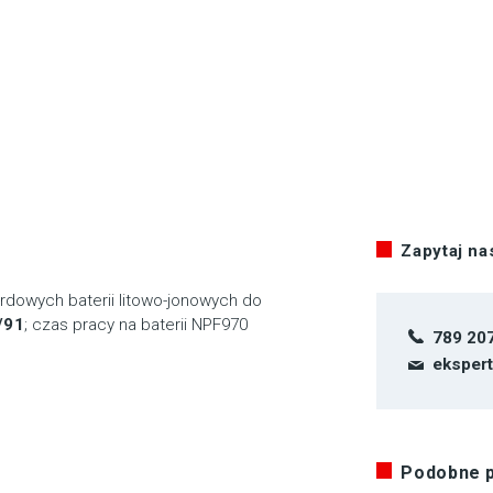
Zapytaj n
dowych baterii litowo-jonowych do
/91
; czas pracy na baterii NPF970
789 20
eksper
Podobne 