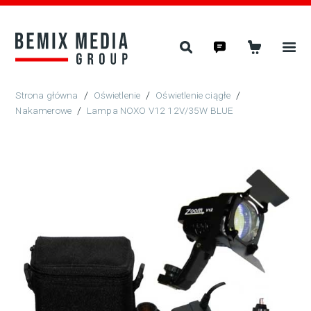
/
Oświetlenie
/
Oświetlenie ciągłe
/
Nakamerowe
/
Lampa NOXO V12 12V/35W BLUE