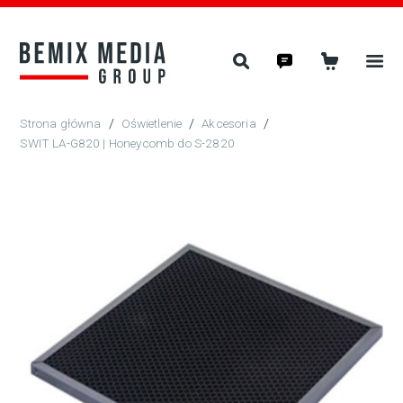
/
Oświetlenie
/
Akcesoria
/
SWIT LA-G820 | Honeycomb do S-2820