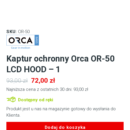
SKU:
OR-50
Kaptur ochronny Orca OR-50
LCD HOOD – 1
Pierwotna
Aktualna
72,00
zł
93,00
zł
cena
cena
Najniższa cena z ostatnich 30 dni:
93,00
zł
wynosiła:
wynosi:
Dostępny od ręki
93,00 zł.
72,00 zł.
Produkt jest u nas na magazynie gotowy do wysłania do
Klienta.
Dodaj do koszyka