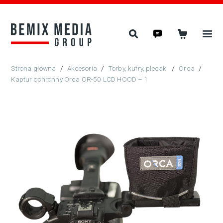
/
Akcesoria
/
Torby, kufry, plecaki
/
Orca
/
Kaptur ochronny Orca OR-50 LCD HOOD – 1