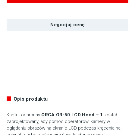
ilość
Kaptur
ochronny
Negocjuj cenę
Orca
OR-
50
LCD
HOOD
-
1
Opis produktu
Kaptur ochronny
ORCA OR-50 LCD Hood – 1
został
zaprojektowany, aby pomóc operatorowi kamery w
oglądaniu obrazów na ekranie LCD podczas kręcenia na
zewnątrz w bezpośrednim świetle słonecznym.