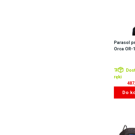
Parasol p
Orca OR-1
Dost
ręki
487
Do k