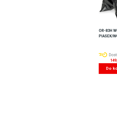
OR-83H W
PIASEK/W
Dostę
149
Do k