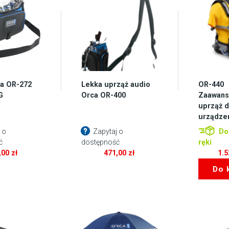
a OR-272
Lekka uprząż audio
OR-440
G
Orca OR-400
Zaawans
uprząż d
urządze
 o
Zapytaj o
Do
ć
dostępność
ręki
,00
zł
471,00
zł
1.
Do 