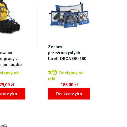
Zestaw
owana
przeźroczystych
o pracy z
toreb ORCA OR-180
niami audio
stępny od
Dostępny od
ręki
529,00
zł
185,00
zł
koszyka
Do koszyka