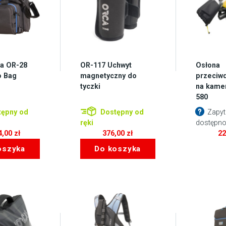
a OR-28
OR-117 Uchwyt
Osłona
o Bag
magnetyczny do
przeciw
tyczki
na kame
580
ępny od
Dostępny od
Zapyt
ręki
dostępno
4,00
zł
376,00
zł
2
oszyka
Do koszyka