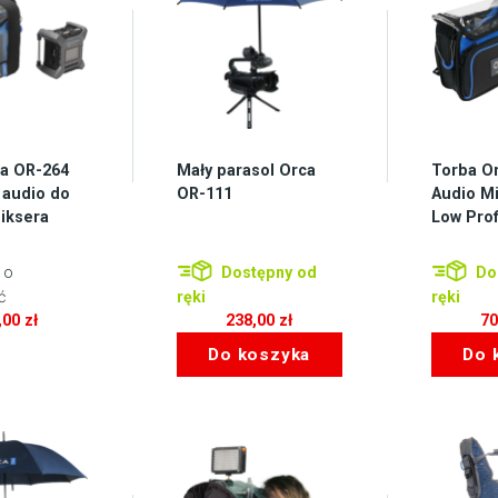
a OR-264
Mały parasol Orca
Torba O
 audio do
OR-111
Audio Mi
iksera
Low Prof
 o
Dostępny od
Do
ć
ręki
ręki
,00
zł
238,00
zł
7
Do koszyka
Do 