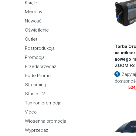
Książki
Minrrauy
Nowość
Oświetlenie
Outlet
Torba Orc
Postprodukcja
na mikser
Promocja
nowego m
ZOOM F3
Przedsprzedaż
Zapytaj
Rode Promo
dostępnoś
Streaming
524
Studio TV
Tamron promocja
Video
Wiosenna promocja
Wyprzedaż