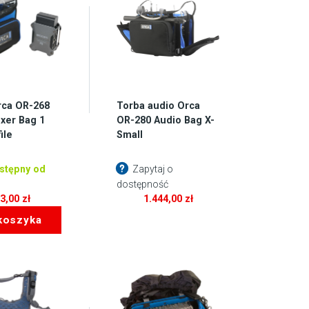
rca OR-268
Torba audio Orca
xer Bag 1
OR-280 Audio Bag X-
ile
Small
stępny od
Zapytaj o
dostępność
03,00
zł
1.444,00
zł
koszyka