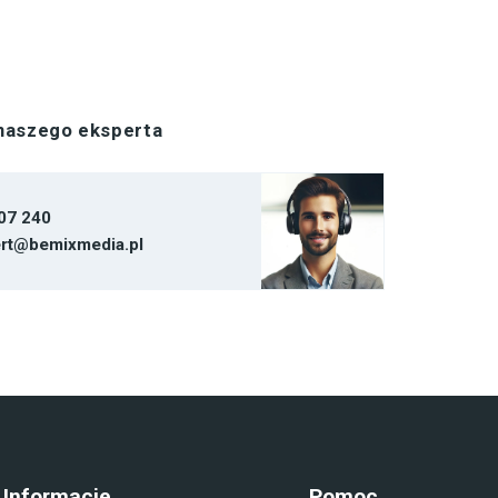
 naszego eksperta
07 240
rt@bemixmedia.pl
Informacje
Pomoc