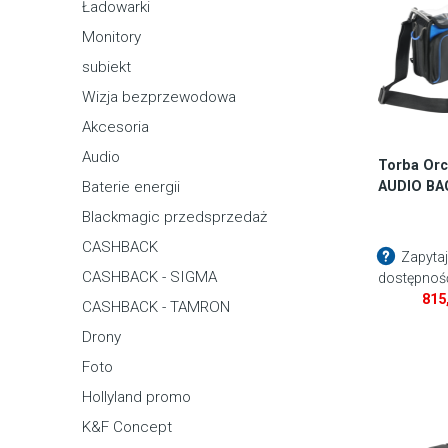
Ładowarki
Monitory
subiekt
Wizja bezprzewodowa
Akcesoria
Audio
Torba Orc
AUDIO BA
Baterie energii
Blackmagic przedsprzedaż
CASHBACK
Zapytaj
CASHBACK - SIGMA
dostępnoś
815
CASHBACK - TAMRON
Drony
Foto
Hollyland promo
K&F Concept