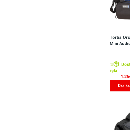
Torba Orc
Mini Audi
Dost
ręki
1.26
Do k