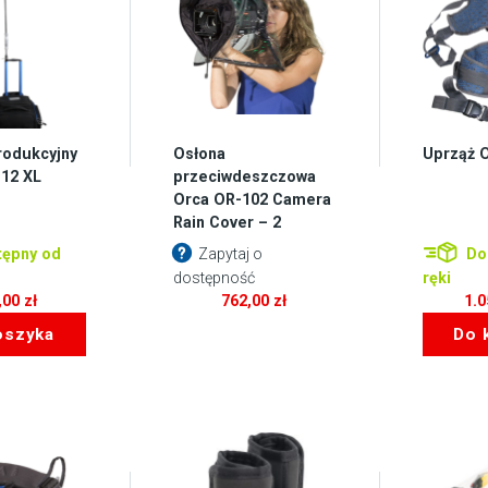
rodukcyjny
Osłona
Uprząż 
12 XL
przeciwdeszczowa
Orca OR-102 Camera
Rain Cover – 2
ępny od
Zapytaj o
Do
dostępność
ręki
,00
zł
762,00
zł
1.
oszyka
Do 