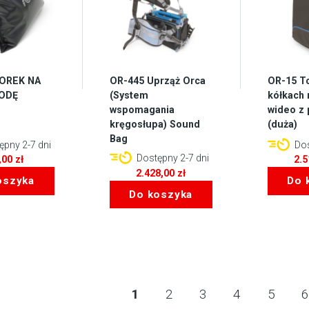
OREK NA
OR-445 Uprząż Orca
OR-15 T
ODĘ
(System
kółkach
wspomagania
wideo z
kręgosłupa) Sound
(duża)
Bag
pny 2-7 dni
Dos
Dostępny 2-7 dni
,00
zł
2.
2.428,00
zł
oszyka
Do 
Do koszyka
1
2
3
4
5