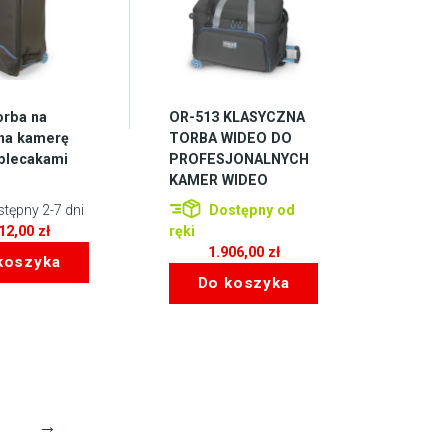
orba na
OR-513 KLASYCZNA
 na kamerę
TORBA WIDEO DO
 plecakami
PROFESJONALNYCH
KAMER WIDEO
tępny 2-7 dni
Dostępny od
512,00
zł
ręki
1.906,00
zł
koszyka
Do koszyka
6
→