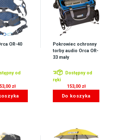
Orca OR-40
Pokrowiec ochronny
torby audio Orca OR-
33 mały
stępny od
Dostępny od
ręki
053,00
zł
153,00
zł
koszyka
Do koszyka