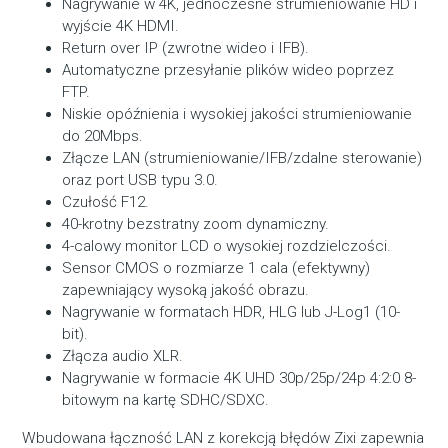
Nagrywanie w 4K, jednoczesne strumieniowanie HD i
wyjście 4K HDMI.
Return over IP (zwrotne wideo i IFB).
Automatyczne przesyłanie plików wideo poprzez
FTP.
Niskie opóźnienia i wysokiej jakości strumieniowanie
do 20Mbps.
Złącze LAN (strumieniowanie/IFB/zdalne sterowanie)
oraz port USB typu 3.0.
Czułość F12.
40-krotny bezstratny zoom dynamiczny.
4-calowy monitor LCD o wysokiej rozdzielczości.
Sensor CMOS o rozmiarze 1 cala (efektywny)
zapewniający wysoką jakość obrazu.
Nagrywanie w formatach HDR, HLG lub J-Log1 (10-
bit).
Złącza audio XLR.
Nagrywanie w formacie 4K UHD 30p/25p/24p 4:2:0 8-
bitowym na kartę SDHC/SDXC.
Wbudowana łączność LAN z korekcją błędów Zixi zapewnia