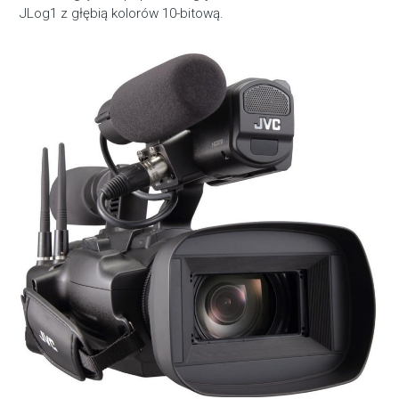
JLog1 z głębią kolorów 10-bitową.