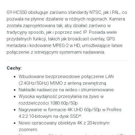
GY-HC550 obsługuje zarówno standardy NTSC, jak i PAL, co
pozwala na płynne działanie w różnych regionach. Kamera
została zaprojektowana tak, aby działać zarówno w
tradycyjny sposób, jak i poprzez sieć IP. Posiada wiele
przydatnych funkcji, takich jak broadcast overlay, GPS
metadata i kodowanie MPEG-2 w HD, umożliwiające łatwe
połączenie z istniejącymi systemami nadawania.
Cechy:
Wbudowane bezprzewodowe połączenie LAN
(2.4GHz/5GHz) MIMO z anteną zewnętrzną.
Nakładki nadawcze na wideo i strumieniowanie.
Wysoka wydajność przesyłania na żywo w
rozdzielczości 1080 60p/50p.
Nagrywanie w formacie 4K UHD 60p/50p w ProRes
4:2:2 10-bitowym na dysk SSD*.
Nowo opracowany obiektyw 4K z 20-krotnym
zoomem.