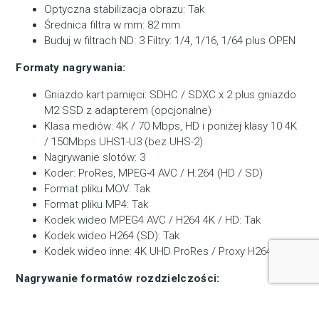
Optyczna stabilizacja obrazu: Tak
Średnica filtra w mm: 82 mm
Buduj w filtrach ND: 3 Filtry: 1/4, 1/16, 1/64 plus OPEN
Formaty nagrywania:
Gniazdo kart pamięci: SDHC / SDXC x 2 plus gniazdo
M2 SSD z adapterem (opcjonalne)
Klasa mediów: 4K / 70 Mbps, HD i poniżej klasy 10 4K
/ 150Mbps UHS1-U3 (bez UHS-2)
Nagrywanie slotów: 3
Koder: ProRes, MPEG-4 AVC / H.264 (HD / SD)
Format pliku MOV: Tak
Format pliku MP4: Tak
Kodek wideo MPEG4 AVC / H264 4K / HD: Tak
Kodek wideo H264 (SD): Tak
Kodek wideo inne: 4K UHD ProRes / Proxy H264
Nagrywanie formatów rozdzielczości:
Rozdzielczość 3840 x 2160: Tak, 4K UHD 60p / 50p