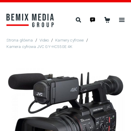
/
Video
/
Kamery cyfrowe
/
Kamera cyfrowa JVC GY-HC550E 4K