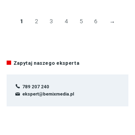
1
2
3
4
5
6
→
Zapytaj naszego eksperta
789 207 240
ekspert@bemixmedia.pl