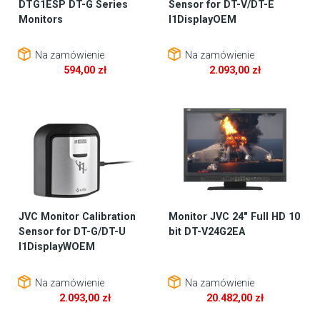
DTG1ESP DT-G Series
Sensor for DT-V/DT-E
Monitors
I1DisplayOEM
Na zamówienie
Na zamówienie
594,00
zł
2.093,00
zł
JVC Monitor Calibration
Monitor JVC 24″ Full HD 10
Sensor for DT-G/DT-U
bit DT-V24G2EA
I1DisplayWOEM
Na zamówienie
Na zamówienie
2.093,00
zł
20.482,00
zł