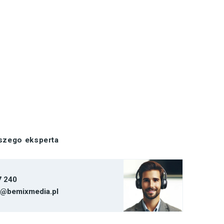
aszego eksperta
7 240
t@bemixmedia.pl