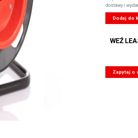
dostawy i wyda
ilość
Dodaj do 
Kabel
SDI
HIGHFLEX
WEŹ LEA
HDTV
-
BNC
/
BNC
Zapytaj o
-
25m
NA
BĘBNIE