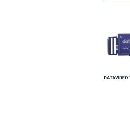
DATAVIDEO 
Dostępn
44
Do 