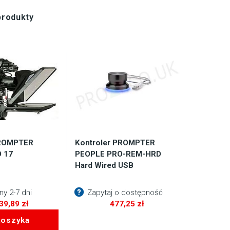
produkty
PROMPTER
Kontroler PROMPTER
 17
PEOPLE PRO-REM-HRD
Hard Wired USB
y 2-7 dni
Zapytaj o dostępność
839,89
zł
477,25
zł
koszyka