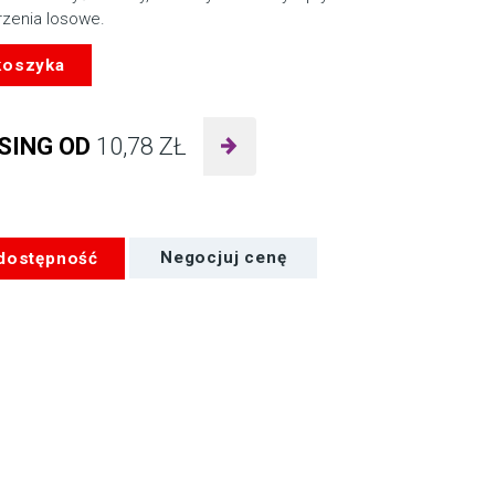
rzenia losowe.
koszyka
SING OD
10,78
ZŁ
 dostępność
Negocjuj cenę