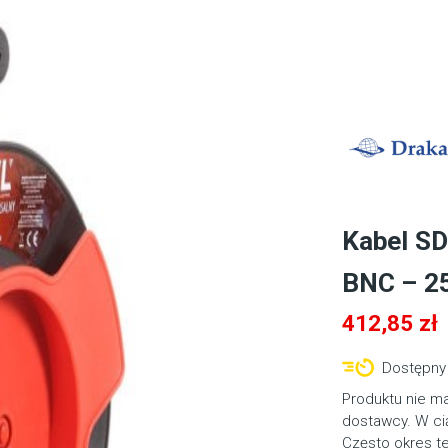
Kabel S
BNC – 2
412,85
zł
Dostępny 
Produktu nie m
dostawcy. W cią
Często okres t