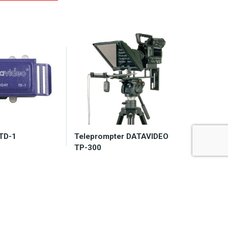
TD-1
Teleprompter DATAVIDEO
TP-300
y 2-7 dni
Zapytaj o dostępność
8,50
zł
2.530,00
zł
koszyka