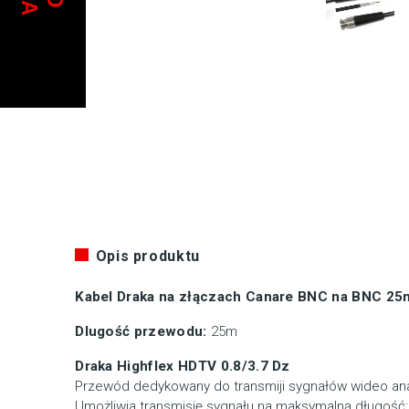
Opis produktu
Kabel Draka na złączach Canare BNC na BNC 2
Dlugość przewodu:
25m
Draka Highflex HDTV 0.8/3.7 Dz
Przewód dedykowany do transmiji sygnałów wideo an
Umożliwia transmisję sygnału na maksymalną długość: