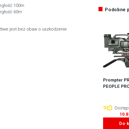
ległość 100m
Podobne 
ległość 60m
ożliwe jest bez obaw o uszkodzenie
Prompter 
PEOPLE PRO
Dostępn
10.
Do 