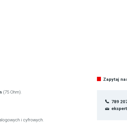
Zapytaj n
5m
(75 Ohm).
789 20
eksper
alogowych i cyfrowych.