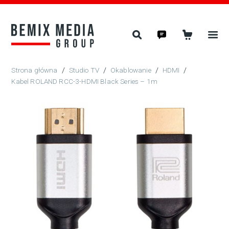
/
Studio TV
/
Okablowanie
/
HDMI
/
Kabel ROLAND RCC-3-HDMI Black Series – 1m