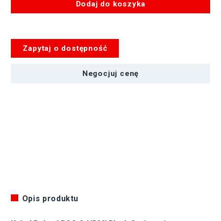
Dodaj do koszyka
ilość
Kabel
ROLAND
Zapytaj o dostępność
RCC-
3-
HDMI
Negocjuj cenę
Black
Series
-
1m
Opis produktu