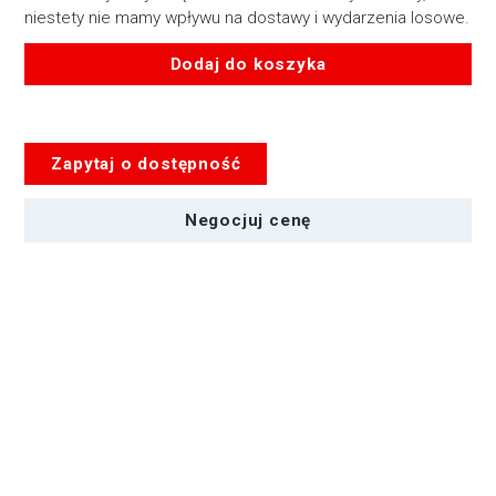
niestety nie mamy wpływu na dostawy i wydarzenia losowe.
Dodaj do koszyka
ilość
Kabel
ROLAND
Zapytaj o dostępność
RCC-
10-
HDMI
Negocjuj cenę
Black
Series
-
3m