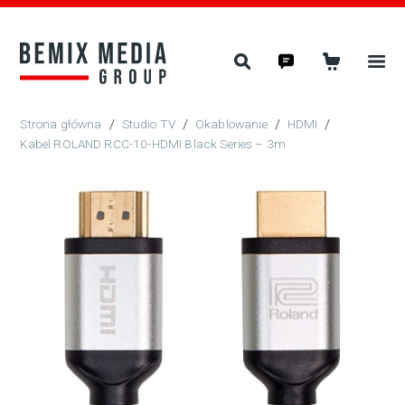
/
Studio TV
/
Okablowanie
/
HDMI
/
Kabel ROLAND RCC-10-HDMI Black Series – 3m