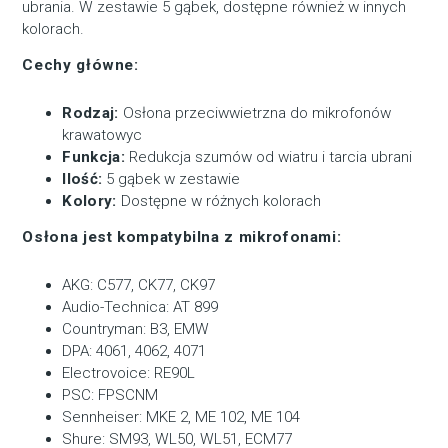
ubrania. W zestawie 5 gąbek, dostępne również w innych
kolorach.
Cechy główne:
Rodzaj:
Osłona przeciwwietrzna do mikrofonów
krawatowyc
Funkcja:
Redukcja szumów od wiatru i tarcia ubrani
Ilość:
5 gąbek w zestawie
Kolory:
Dostępne w różnych kolorach
Osłona jest kompatybilna z mikrofonami:
AKG: C577, CK77, CK97
Audio-Technica: AT 899
Countryman: B3, EMW
DPA: 4061, 4062, 4071
Electrovoice: RE90L
PSC: FPSCNM
Sennheiser: MKE 2, ME 102, ME 104
Shure: SM93, WL50, WL51, ECM77