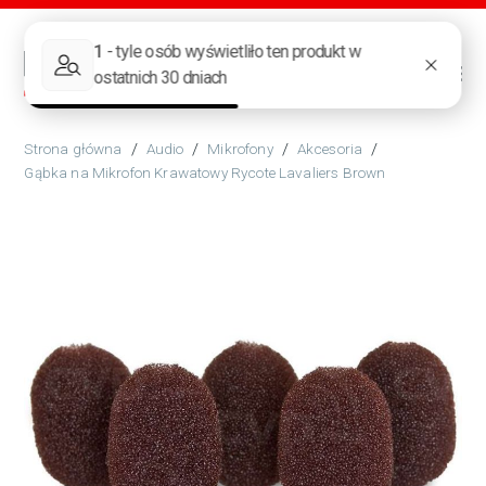
/
Audio
/
Mikrofony
/
Akcesoria
/
Gąbka na Mikrofon Krawatowy Rycote Lavaliers Brown