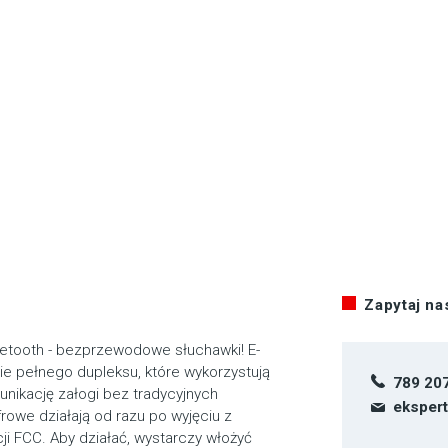
Zapytaj n
uetooth - bezprzewodowe słuchawki!
E-
 pełnego dupleksu, które wykorzystują
789 20
unikację załogi bez tradycyjnych
eksper
owe działają od razu po wyjęciu z
cji FCC. Aby działać, wystarczy włożyć