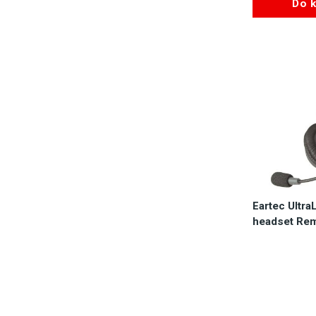
Do 
Eartec Ultra
headset Re
Dostęp
1.1
Do 