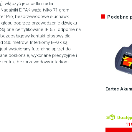
, włączyć jednostki i radia
Nadajniki E-PAK ważą tylko 71 gram i
Lazer Pro, bezprzewodowe słuchawki
Podobne 
iór głosu poprzez przewodzenie dźwięku
Są one certyfikowane IP 65 i odporne na
, bezobsługowy kontakt głosowy dla
d 300 metrów. Interkomy E-Pak są
est wyściełany futerał na sprzęt do
ne doskonale, wykonane precyzyjnie i
prezentują bezprzewodowy interkom
Eartec Akum
Dostęp
11