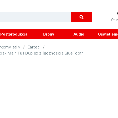
Stu
Postprodukcja
Drony
Audio
Oświetleni
komy, tally
/
Eartec
/
k Main Full Duplex z łącznością BlueTooth