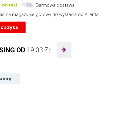
 od ręki
Darmowa dostawa!
nas na magazynie gotowy do wysłania do Klienta.
koszyka
SING OD
19,03
ZŁ
 cenę