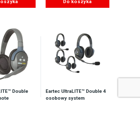
koszyka
Do koszyka
LITE™ Double
Eartec UltraLITE™ Double 4
mote
osobowy system
komunikacji
bezprzewodowej
ny od ręki
Dostępny od ręki
59,00
zł
4.719,00
zł
koszyka
Do koszyka