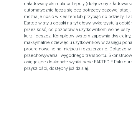
naładowany akumulator Li-poly (dołączony z ładowarką)
automatycznie łączą się bez potrzeby bazowej stacji. 
można je nosić w kieszeni lub przypiąć do odzieży. 
Eartec w stylu opaski na tył głowy, wykorzystują odb
przez kość, co pozostawia użytkownikom wolne uszy. 
kurz i deszcz. Kompletny system zapewnia dyskretny
maksymalnie dziewięciu użytkowników w zasięgu pona
programowalne na miejscu i rozszerzalne. Dołączony j
przechowywania i wygodnego transportu. Skonstruowa
osiągające doskonałe wyniki, serie EARTEC E-Pak re
przyszłości, dostępny już dzisiaj.