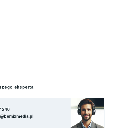
aszego eksperta
7 240
t@bemixmedia.pl