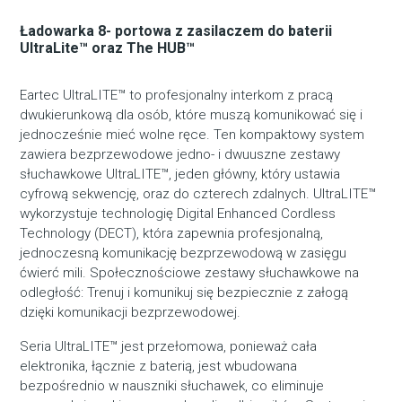
Ładowarka 8- portowa z zasilaczem do baterii
UltraLite™ oraz The HUB™
Eartec UltraLITE™ to profesjonalny interkom z pracą
dwukierunkową dla osób, które muszą komunikować się i
jednocześnie mieć wolne ręce. Ten kompaktowy system
zawiera bezprzewodowe jedno- i dwuuszne zestawy
słuchawkowe UltraLITE™, jeden główny, który ustawia
cyfrową sekwencję, oraz do czterech zdalnych. UltraLITE™
wykorzystuje technologię Digital Enhanced Cordless
Technology (DECT), która zapewnia profesjonalną,
jednoczesną komunikację bezprzewodową w zasięgu
ćwierć mili. Społecznościowe zestawy słuchawkowe na
odległość: Trenuj i komunikuj się bezpiecznie z załogą
dzięki komunikacji bezprzewodowej.
Seria UltraLITE™ jest przełomowa, ponieważ cała
elektronika, łącznie z baterią, jest wbudowana
bezpośrednio w nauszniki słuchawek, co eliminuje