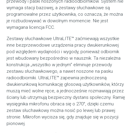
przewody i paski noszonych radioodbiorników. System nie
wymaga stacji bazowej, a zestawy słuchawkowe są
programowalne przez użytkownika, co oznacza, że można
je rozbudowywać w dowolnym momencie. Nie jest
wymagana licencja FCC.
Zestawy słuchawkowe UltraLITE™ zaćmiewają wszystkie
inne bezprzewodowe urządzenia pracy dwukierunkowej
pod względem wydajności i wygody, ponieważ odbiornik
jest wbudowany bezpośrednio w nausznik. Ta niezależna
konstrukcja „wszystko w jednym” eliminuje przewody
zestawu słuchawkowego, a nawet noszone na pasku
radioodbiorniki. UltraLITE™ zapewnia jednoczesną
dwukierunkową komunikację głosową użytkowników, którzy
muszą mieć wolne ręce, a jednocześnie rozmawiają przez
ściany lub utrzymują bezpieczny dystans społeczny. Ramię
wysięgnika mikrofonu obraca się o 270°, dzięki czemu
zestaw słuchawkowy można nosić po lewej lub prawej
stronie. Mikrofon wycisza się, gdy znajduje się w pozycji
pionowej.