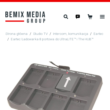
/
Studio TV
/
Intercom, komunikacja
/
Eartec
/
Eartec Ładowarka 8 portowa do UltraLITE™ i The HUB™