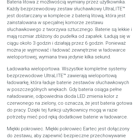
Bateria litowa z możliwością wymiany przez użytkownika.
Każdy bezprzewodowy zestaw słuchawkowy UltraLITE™
jest dostarczany w komplecie z baterią litową, która jest
zainstalowana w specjalnej komorze zestawu
słuchawkowego z tworzywa sztucznego. Baterie są lekkie i
mają rozmiar zbliżony do pudełka od zapałek. Ładują się w
ciągu około 3 godzin i działają przez 6 godzin. Ponieważ
można je wyjmować i ładować zewnętrznie w ładowarce
wieloportowej, wymiana trwa jedynie kilka sekund.
Ładowarka wieloportowa. Wszystkie kompletne systemy
bezprzewodowe UltraLITE™ zawierają wieloportową
ładowarkę, która ładuje baterie zestawów słuchawkowych
w poszczególnych wnękach. Gdy bateria osiąga pełne
naładowanie, odpowiednia dioda LED zmienia kolor z
czerwonego na zielony, co oznacza, że jest bateria gotowa
do pracy. Dzięki tej funkcji użytkownicy mogą w razie
potrzeby mieć pod ręką dodatkowe baterie w ładowarce.
Miękki pokrowiec. Miękki pokrowiec Eartec jest dołączony
do zestawu, aby zapewnić bezpieczne przechowywanie