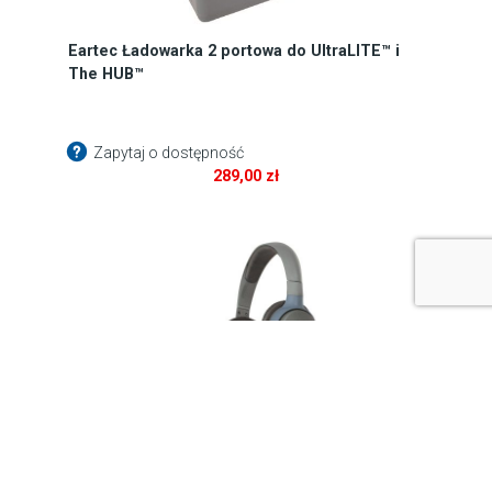
Eartec Ładowarka 2 portowa do UltraLITE™ i
The HUB™
Zapytaj o dostępność
289,00
zł
Eartec UltraLITE™ Double headset Remote