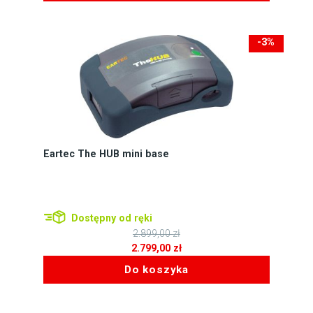
-3%
-100zł
Eartec The HUB mini base
Dostępny od ręki
2.899,00
zł
Pierwotna
2.799,00
zł
cena
Aktualna
Do koszyka
wynosiła:
cena
2.899,00 zł.
wynosi:
2.799,00 zł.