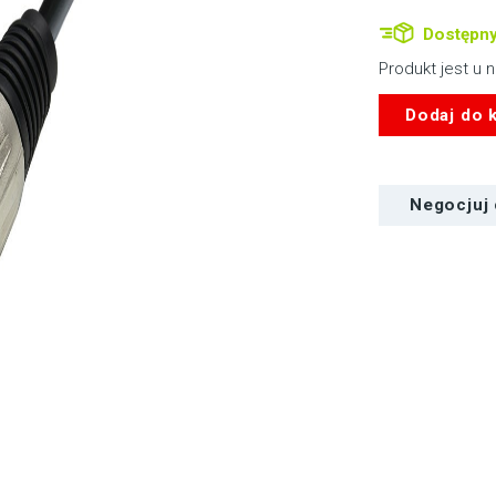
Dostępny
Produkt jest u 
ilość
Dodaj do 
Adam
Hall
Kabel
3
Negocjuj
STAR
MMP
0600