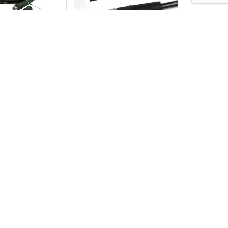
ydowy SMPTE
Kabel SDI Highflex HDTV –
e 50m FCC50N
BNC na BNC – 2m
 dostępność
Dostępny 2-7 dni
88,50
zł
93,15
zł
Do koszyka