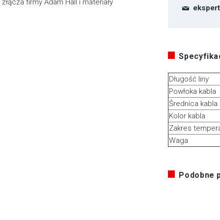
złącza firmy Adam Hall i materiały
eksper
Specyfikac
Długość liny
Powłoka kabla
Średnica kabla
Kolor kabla
Zakres tempera
Waga
Podobne 