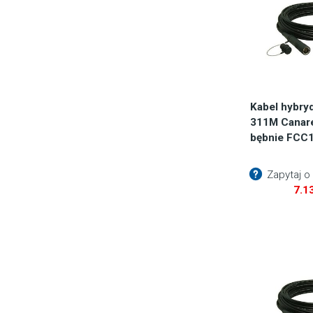
Kabel hybr
311M Canar
bębnie FCC
Zapytaj o
7.1