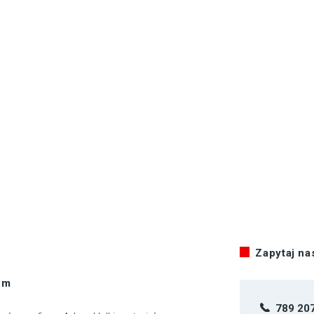
Zapytaj n
 m
789 20