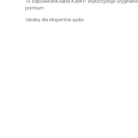
To odpowiednik kabla K3MFP. Wykorzystuje oryginalne 
premium.
Idealny dla ekspertów audio.