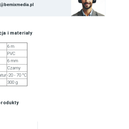
t@bemixmedia.pl
ja i materiały
6 m
PVC
6 mm
Czarny
tur
-20 - 70 °C
300 g
produkty