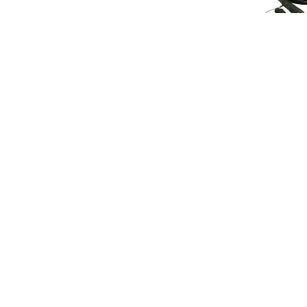
Kabel hybr
311M Canar
Zapytaj o
4.5