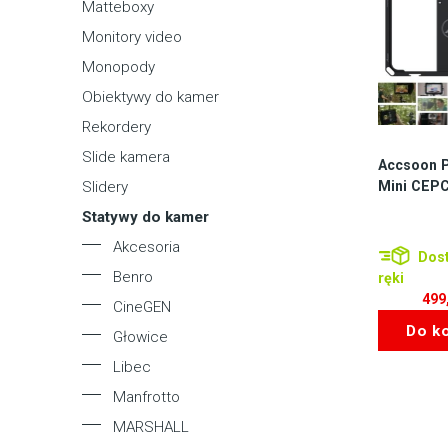
Matteboxy
Monitory video
Monopody
Obiektywy do kamer
Rekordery
Slide kamera
Accsoon 
Mini CEPC
Slidery
Statywy do kamer
Akcesoria
Dost
Benro
ręki
499
CineGEN
Do k
Głowice
Libec
Manfrotto
MARSHALL