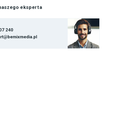
 naszego eksperta
07 240
rt@bemixmedia.pl