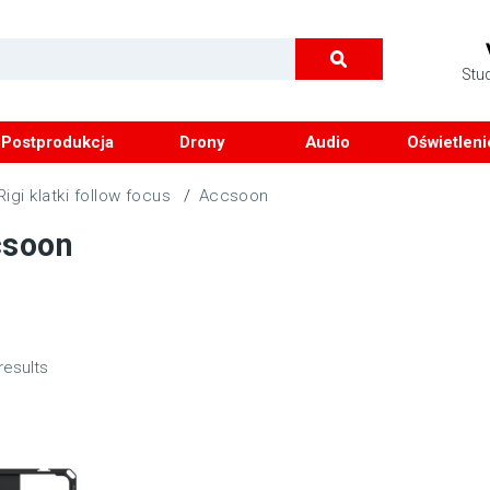
Stu
Postprodukcja
Drony
Audio
Oświetleni
Rigi klatki follow focus
/
Accsoon
csoon
results