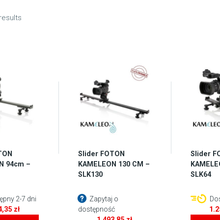
results
OTON
Slider FOTON
Slider 
 94cm –
KAMELEON 130 CM –
KAMELE
SLK130
SLK64
pny 2-7 dni
Zapytaj o
Dos
4,35
zł
dostępność
1.
1.493,85
zł