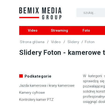
Video
Streaming
Foto
/
Video
/
Slidery
/
Foton
Slidery Foton - kamerowe 
Podkategorie
W kategorii 
sprawdzą się 
Jazda kamerowa i krany kamerowe
pozwalająceg
solidnej kons
Kamery cyfrowe
profesjonalny
Kontrolery kamer PTZ
osiągnąć dosk