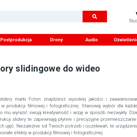
Stu
Postprodukcja
Drony
Audio
Oświetleni
tory slidingowe do wideo
slidery marki Foton znajdziesz wysokiej jakości i zaawansowa
w produkcji filmowej i fotograficznej. Stanowią wybór dla każde
o mu wyrazić swoją kreatywność i wizję w sposób niezwykły. Dzi
trukcji slidery te zapewniają płynne i precyzyjne przemieszczan
ch ujęć. Niezależnie od Twoich potrzeb i oczekiwań, te urządzen
onałe efekty w produkcji filmowej i fotograficznej.