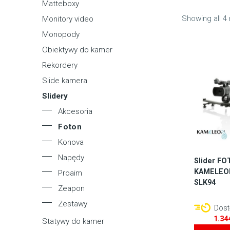
Matteboxy
Showing all 4 
Monitory video
Monopody
Obiektywy do kamer
Rekordery
Slide kamera
Slidery
Akcesoria
Foton
Konova
Napędy
Slider F
KAMELEON
Proaim
SLK94
Zeapon
Zestawy
Dostę
1.34
Statywy do kamer