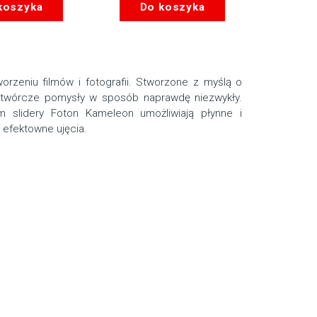
koszyka
Do koszyka
rzeniu filmów i fotografii. Stworzone z myślą o
ać twórcze pomysły w sposób naprawdę niezwykły.
m slidery Foton Kameleon umożliwiają płynne i
efektowne ujęcia.