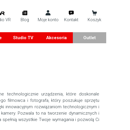
dio VR
Blog
Moje konto
Kontakt
Koszyk
e
Studio TV
Akcesoria
Outlet
ne technologicznie urządzenia, które doskonale
go filmowca i fotografa, który poszukuje sprzętu
ęki innowacyjnym rozwiązaniom technologicznym i
ie kamery. Pozwala to na tworzenie dynamicznych i
ia spełnią wszystkie Twoje wymagania i pozwolą Ci