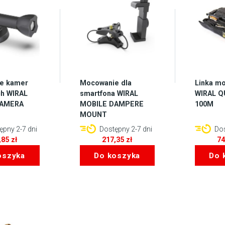
e kamer
Mocowanie dla
Linka m
h WIRAL
smartfona WIRAL
WIRAL Q
CAMERA
MOBILE DAMPERE
100M
MOUNT
pny 2-7 dni
Dostępny 2-7 dni
Dos
,85
zł
217,35
zł
7
oszyka
Do koszyka
Do 