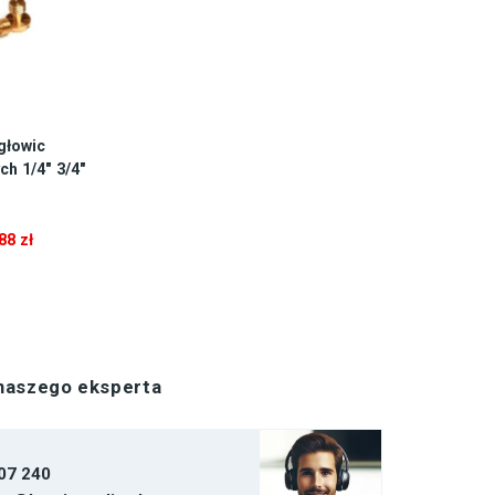
głowic
h 1/4″ 3/4″
,88
zł
 naszego eksperta
07 240