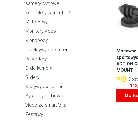
Kamery cyfrowe
Kontrolery kamer PTZ
Matteboxy
Monitory video
Monopody
Obiektywy do kamer
Mocowani
sportowyc
Rekordery
ACTION 
Slide kamera
MOUNT
Slidery
Dostę
113
Statywy do kamer
Do k
Systemy stabilizacji
Video ze smartfona
Zestawy