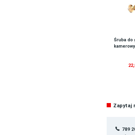
Śruba do 
kamerowyc
22
Zapytaj
789 2