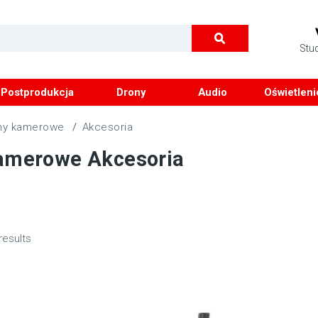
Stu
Postprodukcja
Drony
Audio
Oświetleni
any kamerowe
/
Akcesoria
kamerowe Akcesoria
results