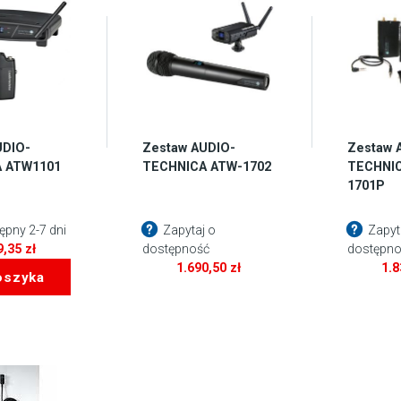
UDIO-
Zestaw AUDIO-
Zestaw 
 ATW1101
TECHNICA ATW-1702
TECHNI
1701P
pny 2-7 dni
Zapytaj o
Zapyt
9,35
zł
dostępność
dostępno
1.690,50
zł
1.
oszyka