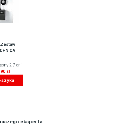
Zestaw
CHNICA
pny 2-7 dni
,90
zł
oszyka
 naszego eksperta