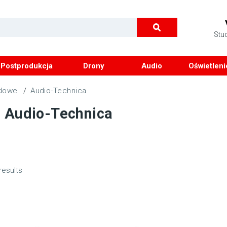
Stu
Postprodukcja
Drony
Audio
Oświetleni
odowe
/
Audio-Technica
 Audio-Technica
results