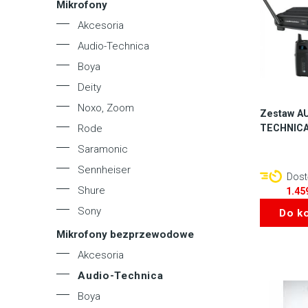
Mikrofony
Akcesoria
Audio-Technica
Boya
Deity
Noxo, Zoom
Zestaw A
TECHNICA
Rode
Saramonic
Sennheiser
Dostę
Shure
1.45
Sony
Do k
Mikrofony bezprzewodowe
Akcesoria
Audio-Technica
Boya