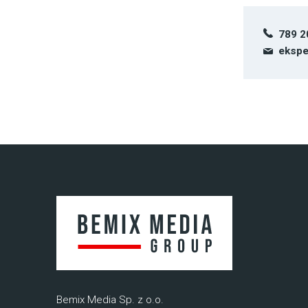
789 2
ekspe
Bemix Media Sp. z o.o.