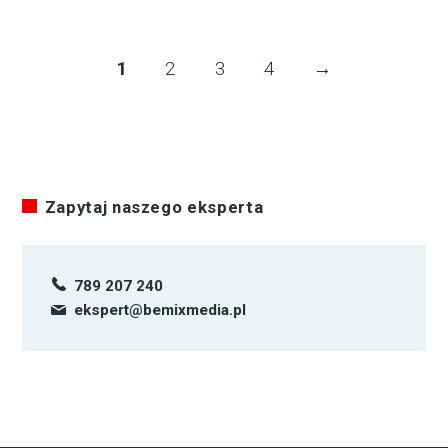
1
2
3
4
→
Zapytaj naszego eksperta
789 207 240
ekspert@bemixmedia.pl