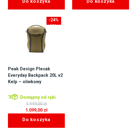
Do koszyka
Do koszyka
-24%
-350zł
Peak Design Plecak
Everyday Backpack 20L v2
Kelp – oliwkowy
Dostępny od ręki
1.449,00
zł
Pierwotna
1.099,00
zł
cena
Aktualna
Do koszyka
wynosiła:
cena
1.449,00 zł.
wynosi:
1.099,00 zł.