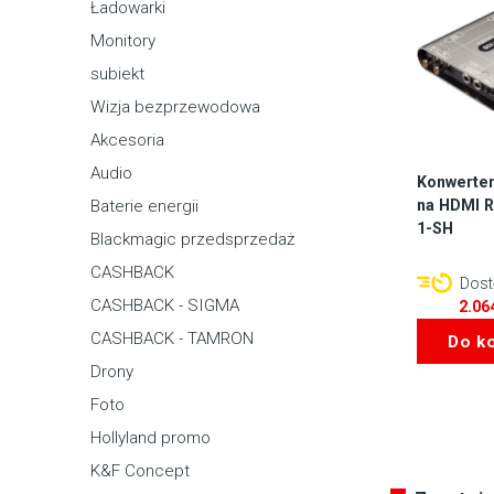
Ładowarki
Monitory
subiekt
Wizja bezprzewodowa
Akcesoria
Audio
Konwerter
na HDMI 
Baterie energii
1-SH
Blackmagic przedsprzedaż
CASHBACK
Dostę
CASHBACK - SIGMA
2.06
CASHBACK - TAMRON
Do k
Drony
Foto
Hollyland promo
K&F Concept