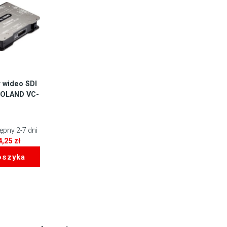
 wideo SDI
ROLAND VC-
pny 2-7 dni
4,25
zł
oszyka