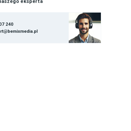
 naszego eksperta
07 240
rt@bemixmedia.pl