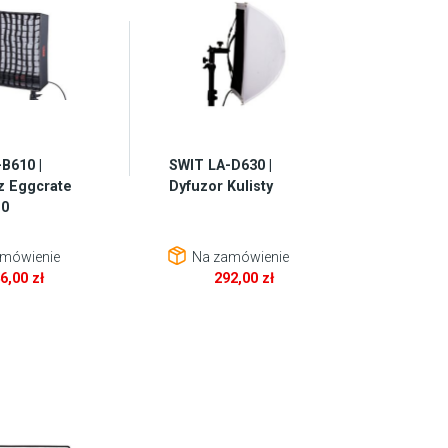
B610 |
SWIT LA-D630 |
z Eggcrate
Dyfuzor Kulisty
10
mówienie
Na zamówienie
46,00
zł
292,00
zł