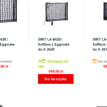
630 |
SWIT LA-B620 |
SWIT LA-
 Eggcrate
Softbox z Eggcrate
Softbox 
do S-2620
do S-26
ówienie
Dostępny od
Na za
,00
zł
ręki
5
504,00
zł
Do koszyka