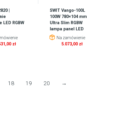
820 |
SWIT Vango-100L
nie
100W 780×104 mm
e LED RGBW
Ultra Slim RGBW
lampa panel LED
mówienie
Na zamówienie
531,00
zł
5.073,00
zł
18
19
20
→