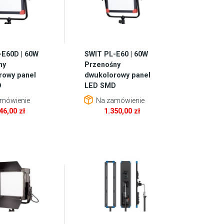
-E60D | 60W
SWIT PL-E60 | 60W
ny
Przenośny
rowy panel
dwukolorowy panel
D
LED SMD
mówienie
Na zamówienie
746,00
zł
1.350,00
zł