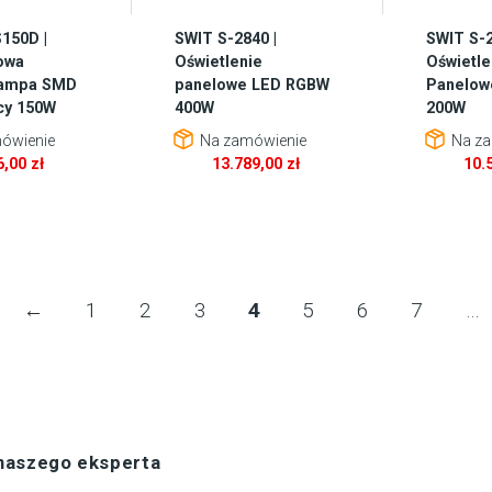
150D |
SWIT S-2840 |
SWIT S-2
owa
Oświetlenie
Oświetle
lampa SMD
panelowe LED RGBW
Panelow
cy 150W
400W
200W
ówienie
Na zamówienie
Na za
6,00
zł
13.789,00
zł
10.
←
1
2
3
4
5
6
7
…
 naszego eksperta