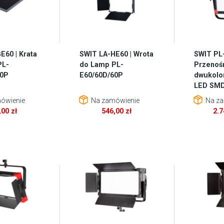
E60 | Krata
SWIT LA-HE60 | Wrota
SWIT PL
PL-
do Lamp PL-
Przenoś
60P
E60/60D/60P
dwukolo
LED SM
ówienie
Na zamówienie
Na za
,00
zł
546,00
zł
2.