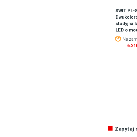
SWIT PL-S
Dwukolor
studyjna 
LED o mo
Na zam
6.21
Zapytaj