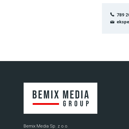
789 2
ekspe
Bemix Media Sp. z o.o.