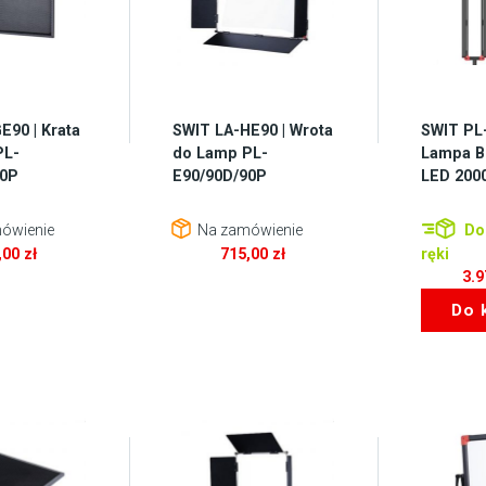
E90 | Krata
SWIT LA-HE90 | Wrota
SWIT PL-
PL-
do Lamp PL-
Lampa B
90P
E90/90D/90P
LED 200
ówienie
Na zamówienie
Do
,00
zł
715,00
zł
ręki
3.
Do 