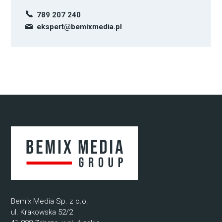
789 207 240
ekspert@bemixmedia.pl
Bemix Media Sp. z o.o.
ul. Krakowska 52/2