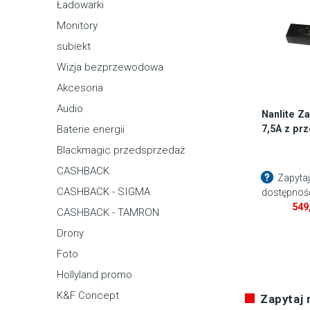
Ładowarki
Monitory
subiekt
Wizja bezprzewodowa
Akcesoria
Audio
Nanlite Za
7,5A z p
Baterie energii
Blackmagic przedsprzedaż
CASHBACK
Zapytaj
CASHBACK - SIGMA
dostępnoś
549
CASHBACK - TAMRON
Drony
Foto
Hollyland promo
K&F Concept
Zapytaj