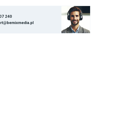
07 240
rt@bemixmedia.pl