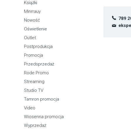
Książki
Minrrauy
789 2
Nowość
ekspe
Oświetlenie
Outlet
Postprodukcja
Promocja
Przedsprzedaż
Rode Promo
Streaming
Studio TV
Tamron promocja
Video
Wiosenna promocja
Wyprzedaż