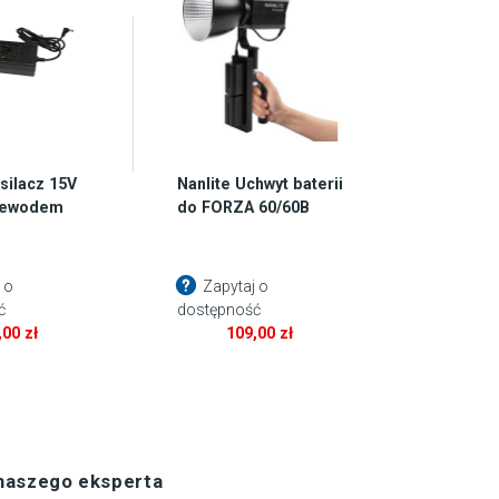
silacz 15V
Nanlite Uchwyt baterii
rzewodem
do FORZA 60/60B
 o
Zapytaj o
ć
dostępność
,00
zł
109,00
zł
 naszego eksperta