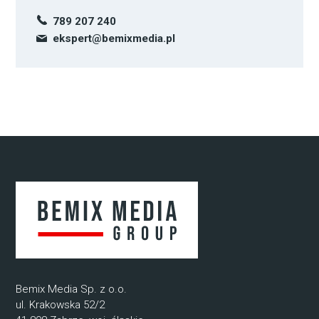
789 207 240
ekspert@bemixmedia.pl
Bemix Media Sp. z o.o.
ul. Krakowska 52/2