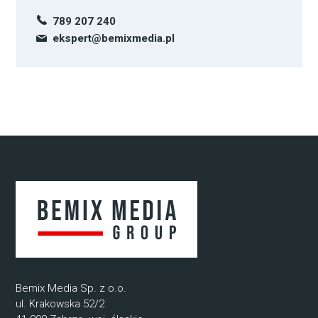
789 207 240
ekspert@bemixmedia.pl
Bemix Media Sp. z o.o.
ul. Krakowska 52/2