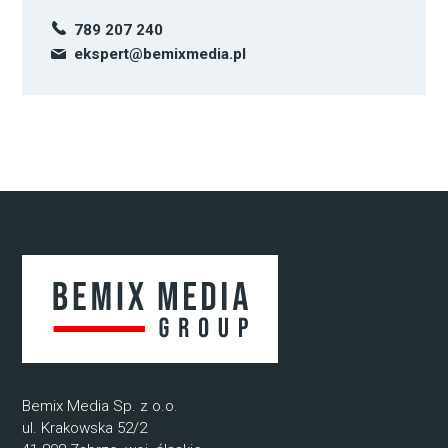
789 207 240
ekspert@bemixmedia.pl
Bemix Media Sp. z o.o.
ul. Krakowska 52/2