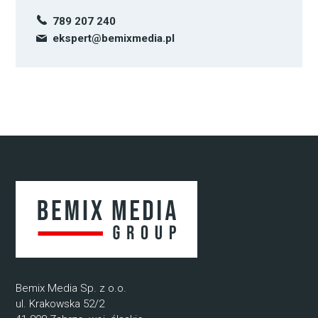
789 207 240
ekspert@bemixmedia.pl
Bemix Media Sp. z o.o.
ul. Krakowska 52/2